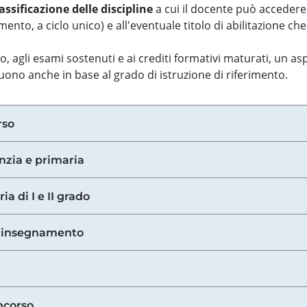
assificazione delle discipline
a cui il docente può accedere
ento, a ciclo unico) e all'eventuale titolo di abilitazione ch
so, agli esami sostenuti e ai crediti formativi maturati, un 
guono anche in base al grado di istruzione di riferimento.
rso
anzia e primaria
ia di I e II grado
di insegnamento
ncorso