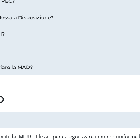
a PEC?
 Messa a Disposizione?
i?
viare la MAD?
o
biliti dal MIUR utilizzati per categorizzare in modo uniforme