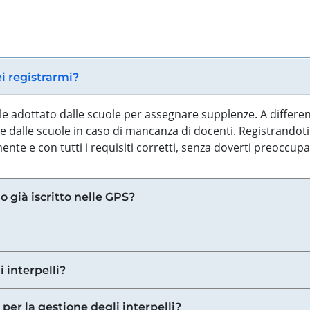
ei registrarmi?
iale adottato dalle scuole per assegnare supplenze. A differe
 dalle scuole in caso di mancanza di docenti. Registrandoti a
nte e con tutti i requisiti corretti, senza doverti preoccup
o già iscritto nelle GPS?
i interpelli?
 per la gestione degli interpelli?