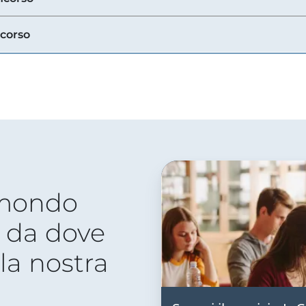
ncorso
 mondo
 da dove
lla nostra