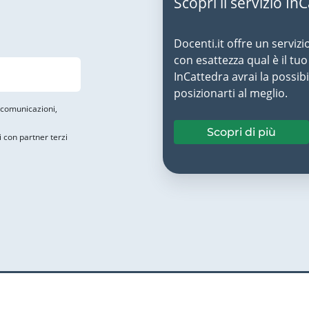
Scopri il servizio In
Docenti.it offre un servizi
con esattezza qual è il t
InCattedra avrai la possibi
posizionarti al meglio.
i comunicazioni,
Scopri di più
i con partner terzi