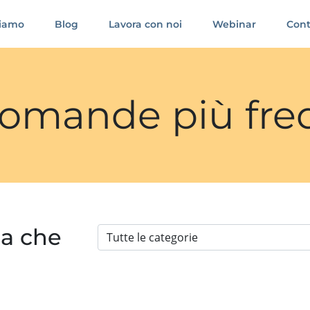
siamo
Blog
Lavora con noi
Webinar
Cont
 domande più fre
ia che