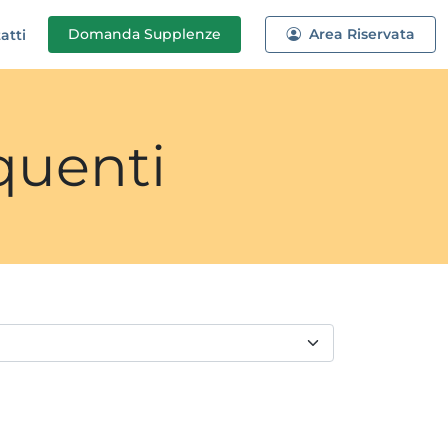
Domanda
Supplenze
Area Riservata
atti
quenti