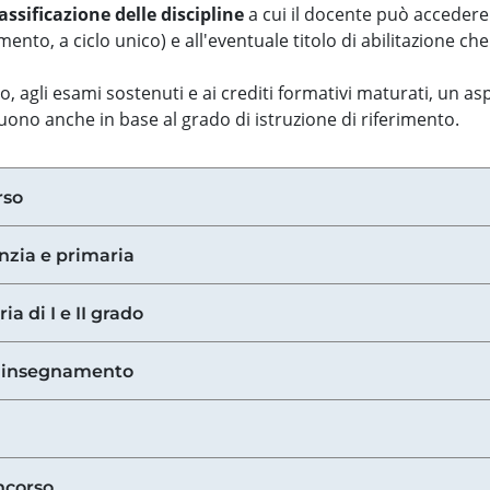
assificazione delle discipline
a cui il docente può accedere
ento, a ciclo unico) e all'eventuale titolo di abilitazione ch
so, agli esami sostenuti e ai crediti formativi maturati, un 
guono anche in base al grado di istruzione di riferimento.
rso
anzia e primaria
ia di I e II grado
di insegnamento
ncorso