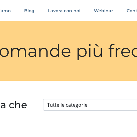
siamo
Blog
Lavora con noi
Webinar
Cont
 domande più fre
ia che