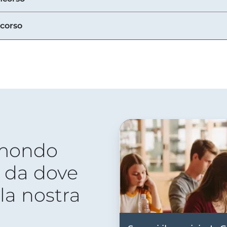
ncorso
 mondo
 da dove
lla nostra