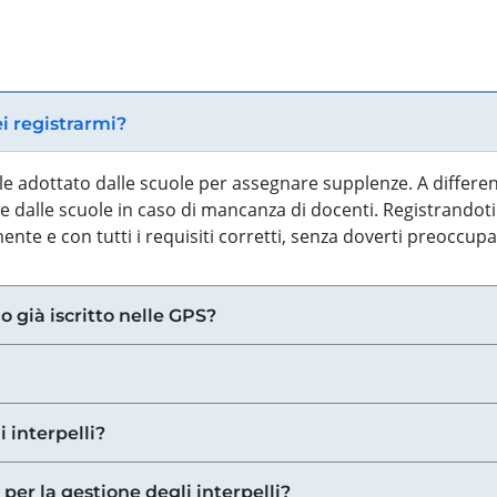
ei registrarmi?
iale adottato dalle scuole per assegnare supplenze. A differe
 dalle scuole in caso di mancanza di docenti. Registrandoti a
nte e con tutti i requisiti corretti, senza doverti preoccup
o già iscritto nelle GPS?
i interpelli?
 per la gestione degli interpelli?