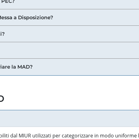
a PEC?
 Messa a Disposizione?
i?
viare la MAD?
o
biliti dal MIUR utilizzati per categorizzare in modo uniforme