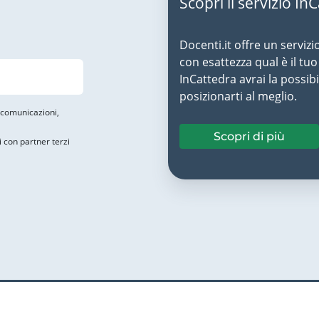
Scopri il servizio In
Docenti.it offre un servizi
con esattezza qual è il t
InCattedra avrai la possibi
posizionarti al meglio.
i comunicazioni,
Scopri di più
i con partner terzi