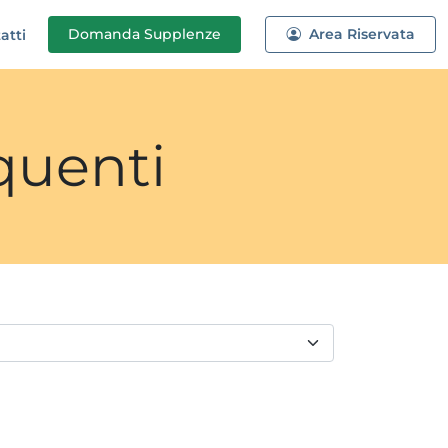
Domanda
Supplenze
Area Riservata
atti
quenti