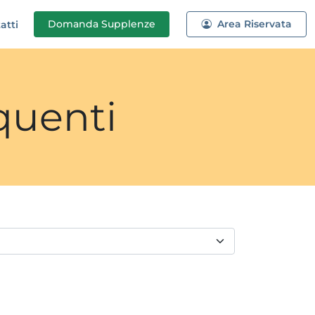
Domanda
Supplenze
Area Riservata
atti
quenti