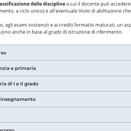
assificazione delle discipline
a cui il docente può accedere
ento, a ciclo unico) e all'eventuale titolo di abilitazione ch
so, agli esami sostenuti e ai crediti formativi maturati, un 
guono anche in base al grado di istruzione di riferimento.
rso
anzia e primaria
ia di I e II grado
di insegnamento
ncorso