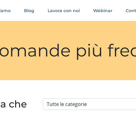
siamo
Blog
Lavora con noi
Webinar
Cont
 domande più fre
ia che