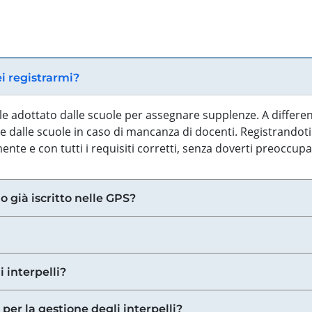
ei registrarmi?
iale adottato dalle scuole per assegnare supplenze. A differe
 dalle scuole in caso di mancanza di docenti. Registrandoti a
nte e con tutti i requisiti corretti, senza doverti preoccup
o già iscritto nelle GPS?
i interpelli?
 per la gestione degli interpelli?