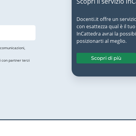
Scopri il servizio In
Docenti.it offre un servizi
con esattezza qual è il t
InCattedra avrai la possibi
posizionarti al meglio.
i comunicazioni,
Scopri di più
i con partner terzi