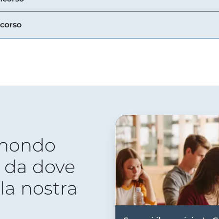
ncorso
 mondo
 da dove
lla nostra