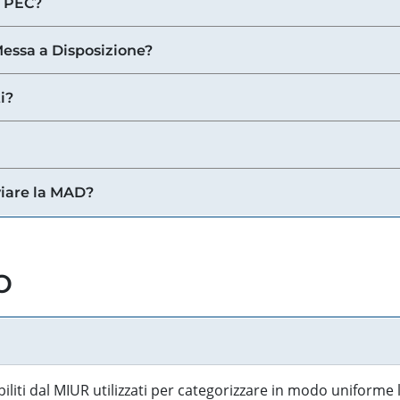
a PEC?
 Messa a Disposizione?
i?
viare la MAD?
o
biliti dal MIUR utilizzati per categorizzare in modo uniforme