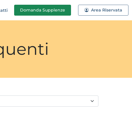
Domanda
Supplenze
Area Riservata
atti
quenti