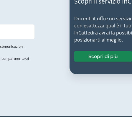
Scopri il servizio In
Docenti.it offre un servizi
con esattezza qual è il t
InCattedra avrai la possibi
posizionarti al meglio.
i comunicazioni,
Scopri di più
i con partner terzi