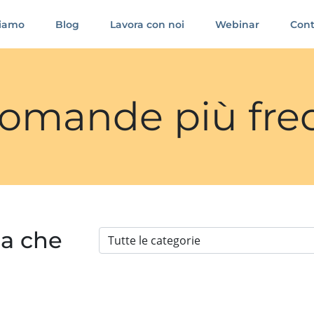
siamo
Blog
Lavora con noi
Webinar
Cont
 domande più fre
ia che