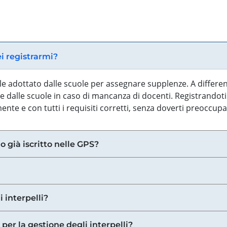
ei registrarmi?
iale adottato dalle scuole per assegnare supplenze. A differe
 dalle scuole in caso di mancanza di docenti. Registrandoti a
nte e con tutti i requisiti corretti, senza doverti preoccup
o già iscritto nelle GPS?
i interpelli?
 per la gestione degli interpelli?