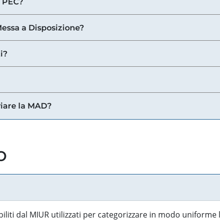
a PEC?
 Messa a Disposizione?
i?
viare la MAD?
o
biliti dal MIUR utilizzati per categorizzare in modo uniforme