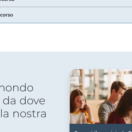
ncorso
 mondo
 da dove
lla nostra