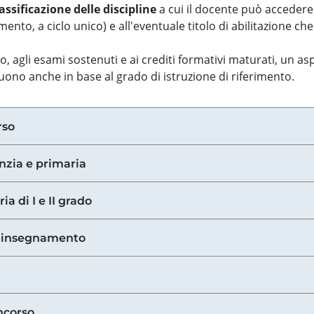
assificazione delle discipline
a cui il docente può accedere
ento, a ciclo unico) e all'eventuale titolo di abilitazione ch
so, agli esami sostenuti e ai crediti formativi maturati, un 
guono anche in base al grado di istruzione di riferimento.
rso
anzia e primaria
ia di I e II grado
di insegnamento
ncorso