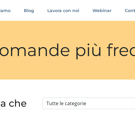
siamo
Blog
Lavora con noi
Webinar
Cont
 domande più fre
ia che