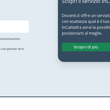
Scopri il servizio In
Docenti.it offre un servizi
con esattezza qual è il t
InCattedra avrai la possibi
posizionarti al meglio.
i comunicazioni,
Scopri di più
i con partner terzi