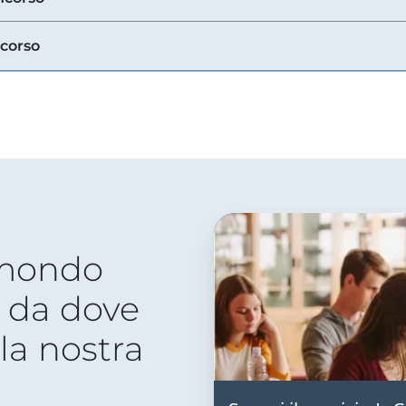
ncorso
 mondo
 da dove
lla nostra