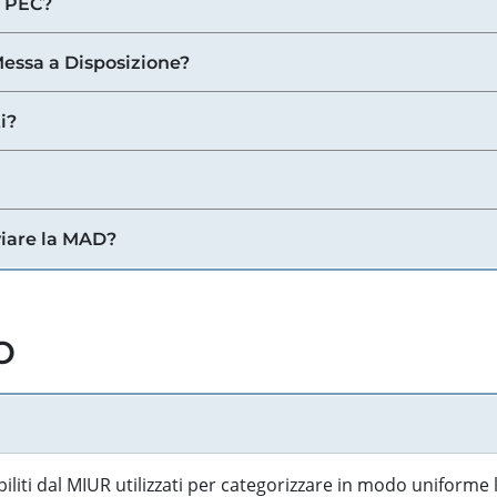
a PEC?
 Messa a Disposizione?
i?
viare la MAD?
o
biliti dal MIUR utilizzati per categorizzare in modo uniforme