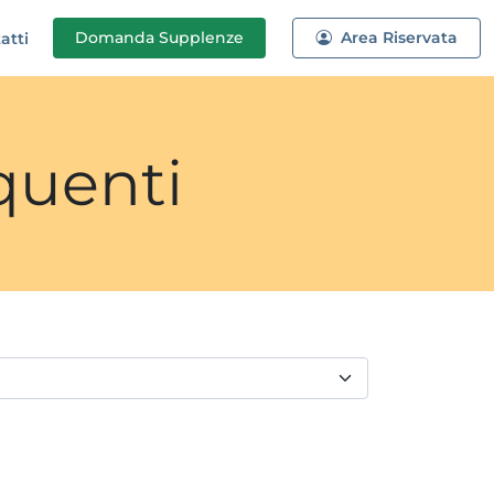
Domanda
Supplenze
Area Riservata
atti
quenti