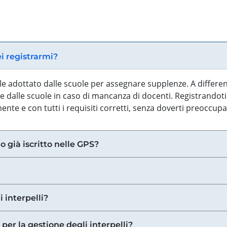
ei registrarmi?
iale adottato dalle scuole per assegnare supplenze. A differe
 dalle scuole in caso di mancanza di docenti. Registrandoti a
nte e con tutti i requisiti corretti, senza doverti preoccup
o già iscritto nelle GPS?
i interpelli?
 per la gestione degli interpelli?