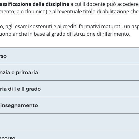
assificazione delle discipline
a cui il docente può accedere
ento, a ciclo unico) e all'eventuale titolo di abilitazione ch
so, agli esami sostenuti e ai crediti formativi maturati, un 
guono anche in base al grado di istruzione di riferimento.
rso
anzia e primaria
ia di I e II grado
di insegnamento
ncorso