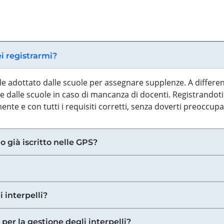
ei registrarmi?
iale adottato dalle scuole per assegnare supplenze. A differe
 dalle scuole in caso di mancanza di docenti. Registrandoti a
nte e con tutti i requisiti corretti, senza doverti preoccup
o già iscritto nelle GPS?
i interpelli?
 per la gestione degli interpelli?