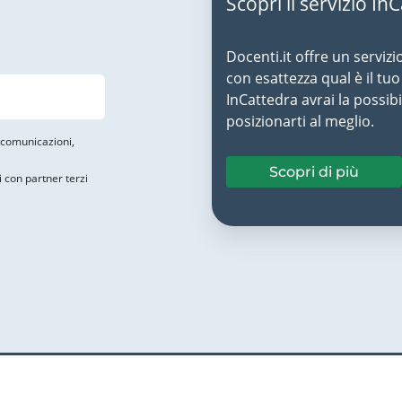
Scopri il servizio In
Docenti.it offre un servizi
con esattezza qual è il t
InCattedra avrai la possibi
posizionarti al meglio.
i comunicazioni,
Scopri di più
i con partner terzi