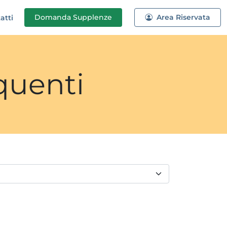
Domanda
Supplenze
Area Riservata
atti
quenti