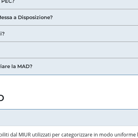
a PEC?
 Messa a Disposizione?
i?
viare la MAD?
o
biliti dal MIUR utilizzati per categorizzare in modo uniforme