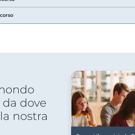
ncorso
 mondo
 da dove
lla nostra