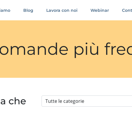
siamo
Blog
Lavora con noi
Webinar
Cont
 domande più fre
ia che