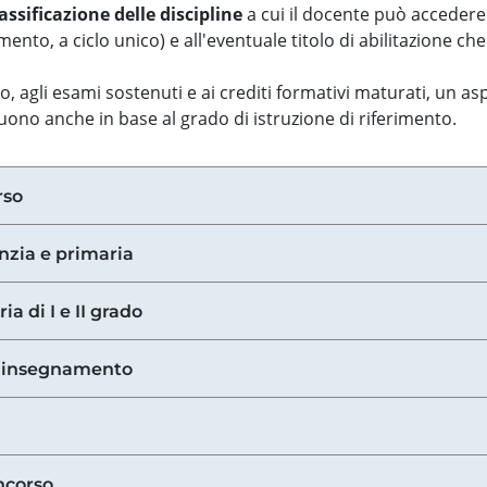
assificazione delle discipline
a cui il docente può accedere
ento, a ciclo unico) e all'eventuale titolo di abilitazione ch
so, agli esami sostenuti e ai crediti formativi maturati, un 
guono anche in base al grado di istruzione di riferimento.
rso
anzia e primaria
ia di I e II grado
di insegnamento
ncorso