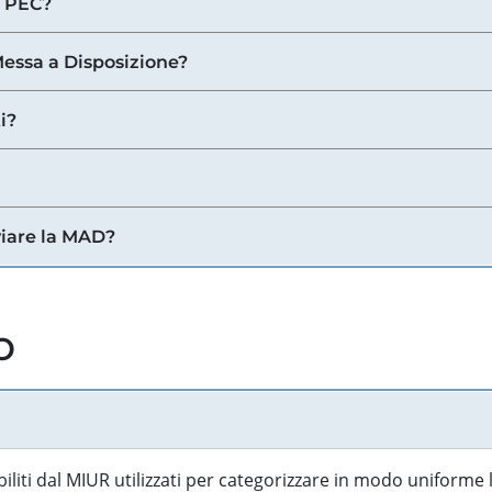
a PEC?
 Messa a Disposizione?
i?
viare la MAD?
o
biliti dal MIUR utilizzati per categorizzare in modo uniforme