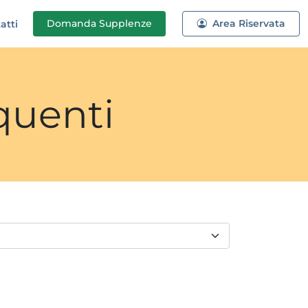
Domanda
Supplenze
Area Riservata
atti
quenti