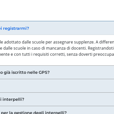
ei registrarmi?
iale adottato dalle scuole per assegnare supplenze. A differe
 dalle scuole in caso di mancanza di docenti. Registrandoti a
nte e con tutti i requisiti corretti, senza doverti preoccup
o già iscritto nelle GPS?
i interpelli?
 per la gestione degli interpelli?