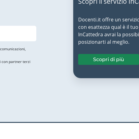
Scopri il servizio In
Docenti.it offre un servizi
con esattezza qual è il t
InCattedra avrai la possibi
posizionarti al meglio.
i comunicazioni,
Scopri di più
i con partner terzi