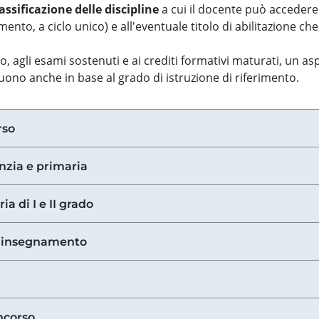
assificazione delle discipline
a cui il docente può accedere
ento, a ciclo unico) e all'eventuale titolo di abilitazione ch
so, agli esami sostenuti e ai crediti formativi maturati, un 
guono anche in base al grado di istruzione di riferimento.
rso
anzia e primaria
ia di I e II grado
di insegnamento
ncorso