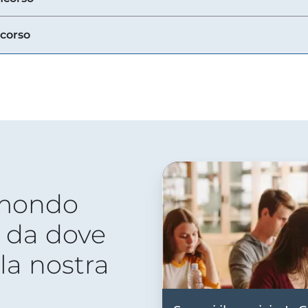
ncorso
 mondo
 da dove
lla nostra