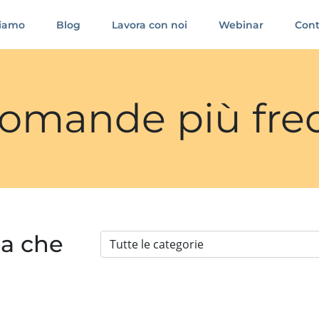
siamo
Blog
Lavora con noi
Webinar
Cont
 domande più fre
ia che