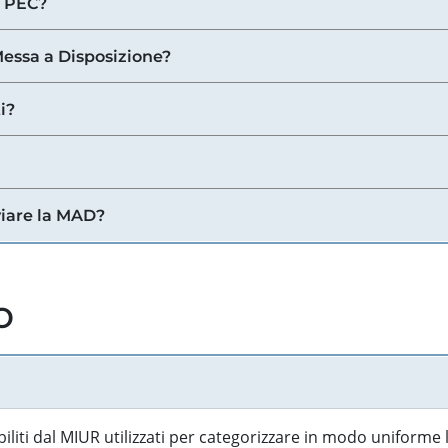
a PEC?
 Messa a Disposizione?
i?
viare la MAD?
o
biliti dal MIUR utilizzati per categorizzare in modo uniforme