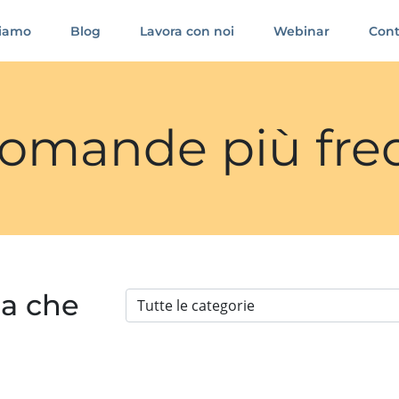
siamo
Blog
Lavora con noi
Webinar
Cont
 domande più fre
ia che