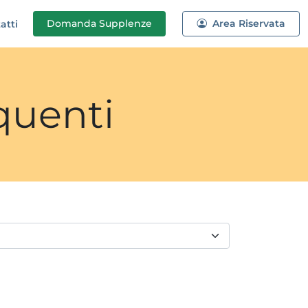
Domanda
Supplenze
Area Riservata
atti
quenti