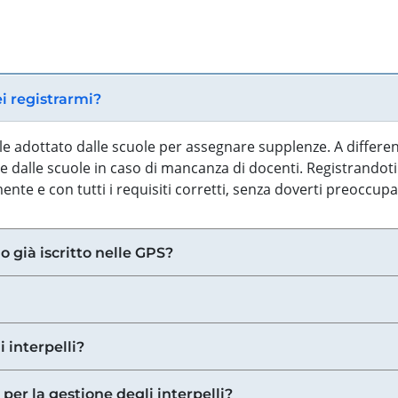
ei registrarmi?
iale adottato dalle scuole per assegnare supplenze. A differe
 dalle scuole in caso di mancanza di docenti. Registrandoti a
nte e con tutti i requisiti corretti, senza doverti preoccup
o già iscritto nelle GPS?
i interpelli?
 per la gestione degli interpelli?