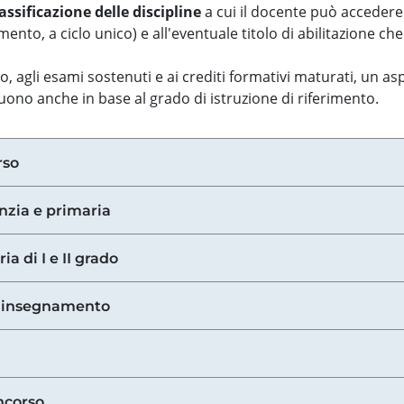
assificazione delle discipline
a cui il docente può accedere
ento, a ciclo unico) e all'eventuale titolo di abilitazione ch
so, agli esami sostenuti e ai crediti formativi maturati, un 
guono anche in base al grado di istruzione di riferimento.
rso
anzia e primaria
ia di I e II grado
di insegnamento
ncorso