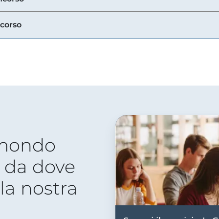
ncorso
 mondo
 da dove
lla nostra