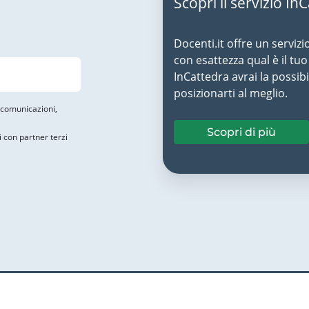
Scopri il servizio In
Docenti.it offre un servizi
con esattezza qual è il t
InCattedra avrai la possibi
posizionarti al meglio.
i comunicazioni,
Scopri di più
i con partner terzi