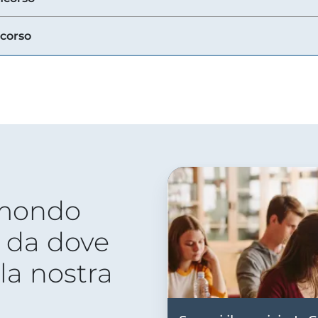
ncorso
 mondo
 da dove
lla nostra