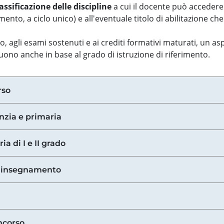
assificazione delle discipline
a cui il docente può accedere
ento, a ciclo unico) e all'eventuale titolo di abilitazione ch
so, agli esami sostenuti e ai crediti formativi maturati, un 
guono anche in base al grado di istruzione di riferimento.
rso
anzia e primaria
ia di I e II grado
di insegnamento
ncorso