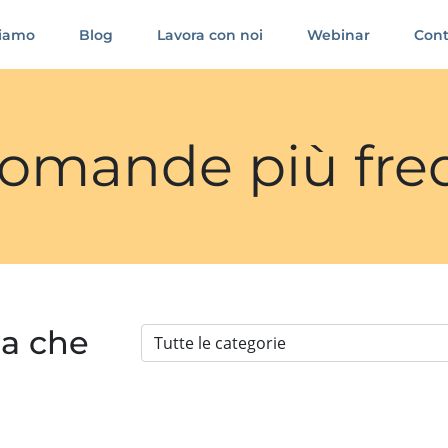
siamo
Blog
Lavora con noi
Webinar
Cont
 domande più fre
ia che