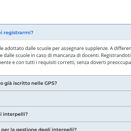
ei registrarmi?
iale adottato dalle scuole per assegnare supplenze. A differe
 dalle scuole in caso di mancanza di docenti. Registrandoti a
nte e con tutti i requisiti corretti, senza doverti preoccup
o già iscritto nelle GPS?
i interpelli?
 per la gestione degli interpelli?