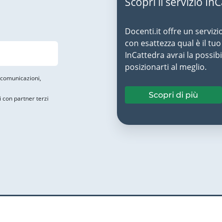
Scopri il servizio In
Docenti.it offre un servizi
con esattezza qual è il t
InCattedra avrai la possibi
posizionarti al meglio.
i comunicazioni,
Scopri di più
i con partner terzi