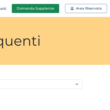
Domanda
Supplenze
Area Riservata
atti
quenti