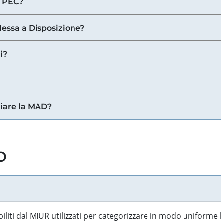
a PEC?
 Messa a Disposizione?
i?
viare la MAD?
o
biliti dal MIUR utilizzati per categorizzare in modo uniforme