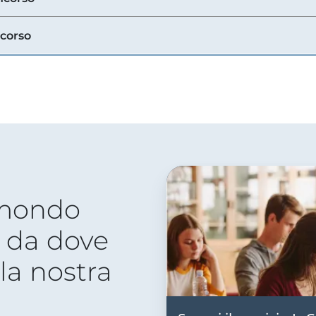
ncorso
 mondo
 da dove
lla nostra