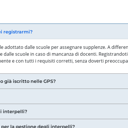
ei registrarmi?
iale adottato dalle scuole per assegnare supplenze. A differe
 dalle scuole in caso di mancanza di docenti. Registrandoti a
nte e con tutti i requisiti corretti, senza doverti preoccup
o già iscritto nelle GPS?
i interpelli?
 per la gestione degli interpelli?