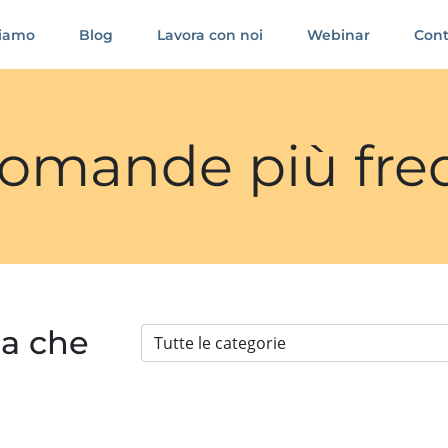
siamo
Blog
Lavora con noi
Webinar
Cont
 domande più fre
ia che