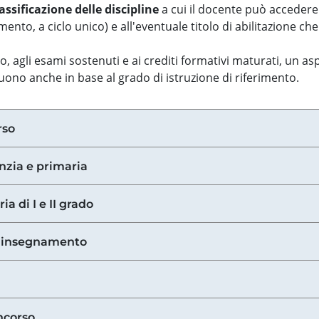
assificazione delle discipline
a cui il docente può accedere
ento, a ciclo unico) e all'eventuale titolo di abilitazione ch
so, agli esami sostenuti e ai crediti formativi maturati, un 
guono anche in base al grado di istruzione di riferimento.
rso
anzia e primaria
ia di I e II grado
di insegnamento
ncorso