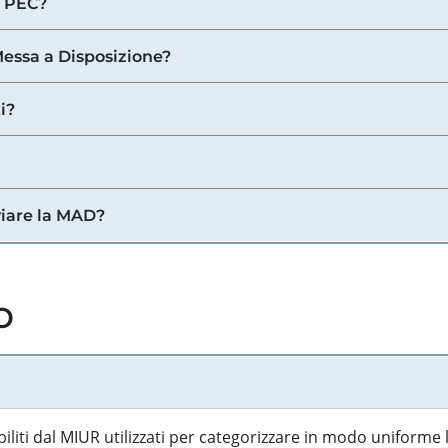
a PEC?
 Messa a Disposizione?
i?
viare la MAD?
o
biliti dal MIUR utilizzati per categorizzare in modo uniforme