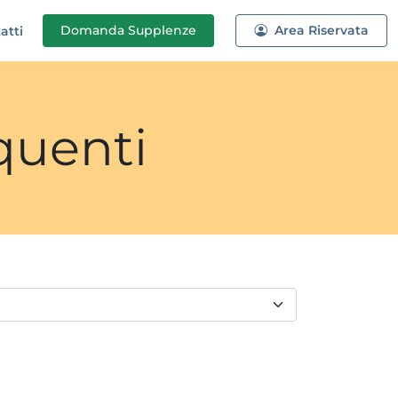
Domanda
Supplenze
Area Riservata
atti
quenti