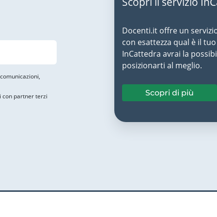
Scopri il servizio In
Docenti.it offre un servizi
con esattezza qual è il t
InCattedra avrai la possibi
posizionarti al meglio.
i comunicazioni,
Scopri di più
i con partner terzi