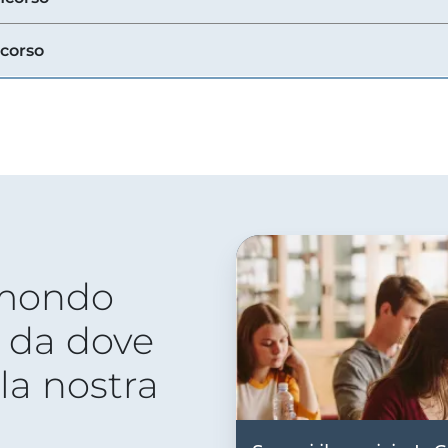
ncorso
 mondo
 da dove
lla nostra