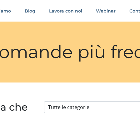
siamo
Blog
Lavora con noi
Webinar
Cont
 domande più fre
ia che