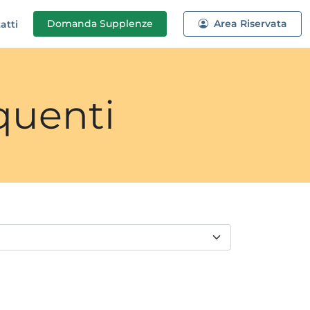
Domanda
Supplenze
Area Riservata
atti
quenti