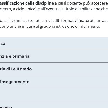
assificazione delle discipline
a cui il docente può accedere
ento, a ciclo unico) e all'eventuale titolo di abilitazione ch
so, agli esami sostenuti e ai crediti formativi maturati, un 
guono anche in base al grado di istruzione di riferimento.
rso
anzia e primaria
ia di I e II grado
di insegnamento
ncorso