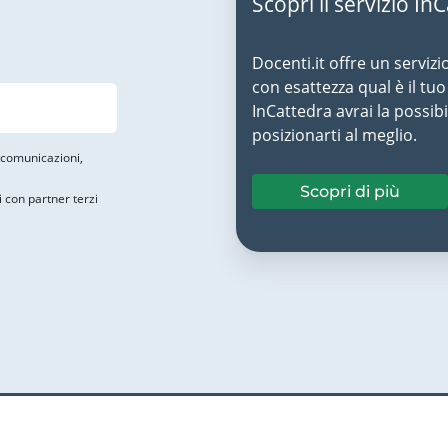
Scopri il servizio In
Docenti.it offre un servizi
con esattezza qual è il t
InCattedra avrai la possibi
posizionarti al meglio.
i comunicazioni,
Scopri di più
i con partner terzi