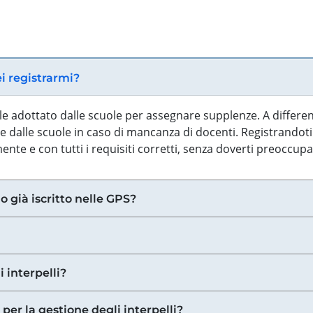
ei registrarmi?
iale adottato dalle scuole per assegnare supplenze. A differe
 dalle scuole in caso di mancanza di docenti. Registrandoti a
nte e con tutti i requisiti corretti, senza doverti preoccup
o già iscritto nelle GPS?
i interpelli?
 per la gestione degli interpelli?