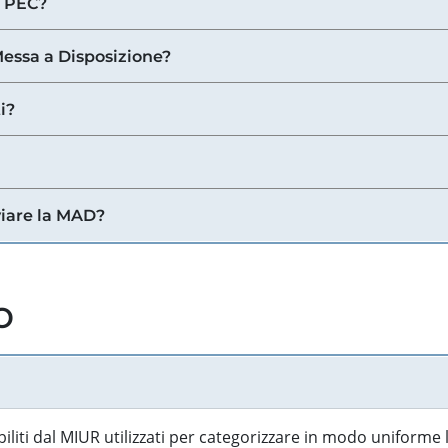
a PEC?
 Messa a Disposizione?
i?
viare la MAD?
o
biliti dal MIUR utilizzati per categorizzare in modo uniforme