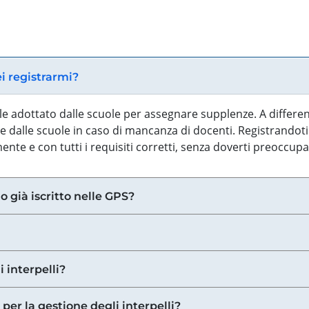
ei registrarmi?
iale adottato dalle scuole per assegnare supplenze. A differe
 dalle scuole in caso di mancanza di docenti. Registrandoti a
nte e con tutti i requisiti corretti, senza doverti preoccup
o già iscritto nelle GPS?
i interpelli?
 per la gestione degli interpelli?