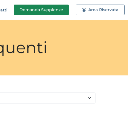
Domanda
Supplenze
Area Riservata
atti
quenti