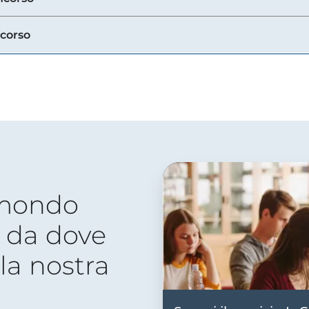
ncorso
 mondo
 da dove
lla nostra