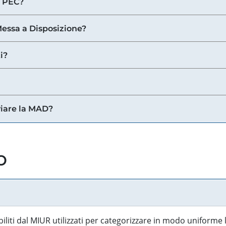
a PEC?
 Messa a Disposizione?
i?
viare la MAD?
o
biliti dal MIUR utilizzati per categorizzare in modo uniforme