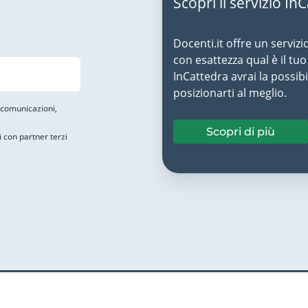
Scopri il servizio In
Docenti.it offre un servizi
con esattezza qual è il t
InCattedra avrai la possibi
posizionarti al meglio.
i comunicazioni,
Scopri di più
i con partner terzi