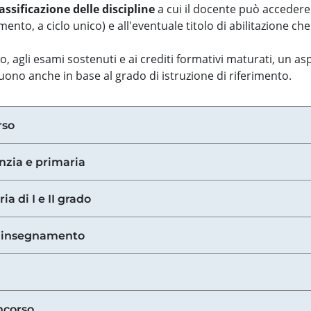
assificazione delle discipline
a cui il docente può accedere
ento, a ciclo unico) e all'eventuale titolo di abilitazione ch
so, agli esami sostenuti e ai crediti formativi maturati, un 
guono anche in base al grado di istruzione di riferimento.
rso
anzia e primaria
ia di I e II grado
di insegnamento
ncorso