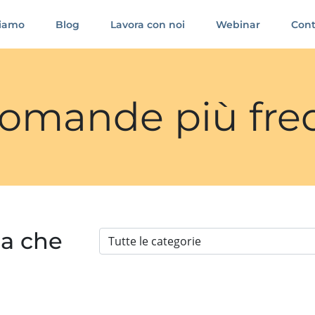
siamo
Blog
Lavora con noi
Webinar
Cont
 domande più fre
ia che