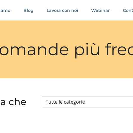
siamo
Blog
Lavora con noi
Webinar
Cont
 domande più fre
ia che