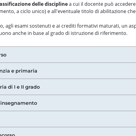
assificazione delle discipline
a cui il docente può accedere
ento, a ciclo unico) e all'eventuale titolo di abilitazione ch
so, agli esami sostenuti e ai crediti formativi maturati, un 
guono anche in base al grado di istruzione di riferimento.
rso
anzia e primaria
ia di I e II grado
di insegnamento
ncorso