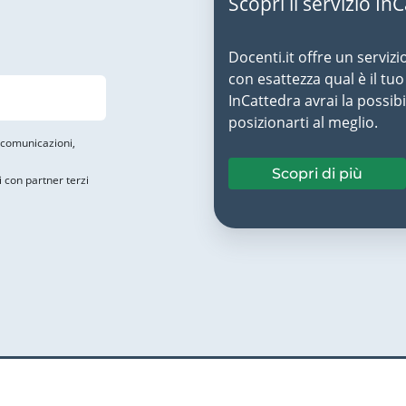
Scopri il servizio In
Docenti.it offre un servizi
con esattezza qual è il t
InCattedra avrai la possibi
posizionarti al meglio.
i comunicazioni,
Scopri di più
i con partner terzi