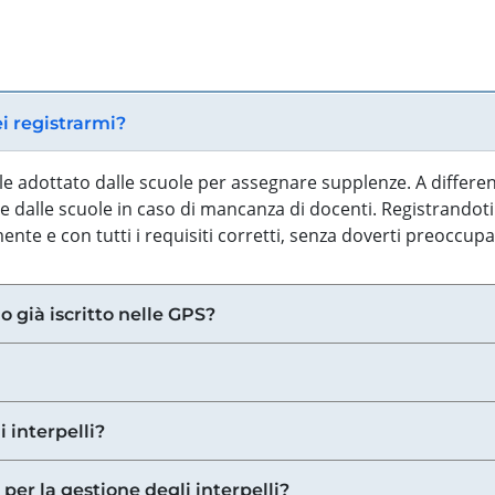
ei registrarmi?
iale adottato dalle scuole per assegnare supplenze. A differe
 dalle scuole in caso di mancanza di docenti. Registrandoti a
nte e con tutti i requisiti corretti, senza doverti preoccup
o già iscritto nelle GPS?
i interpelli?
 per la gestione degli interpelli?