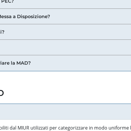
a PEC?
 Messa a Disposizione?
i?
viare la MAD?
o
biliti dal MIUR utilizzati per categorizzare in modo uniforme