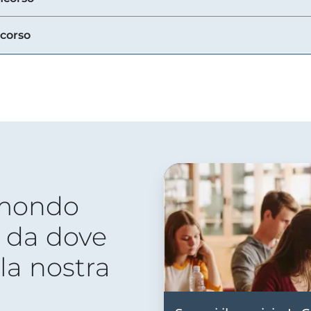
ncorso
 mondo
 da dove
lla nostra