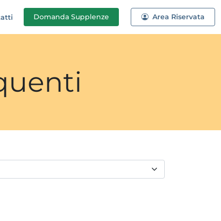
Domanda
Supplenze
Area Riservata
atti
quenti