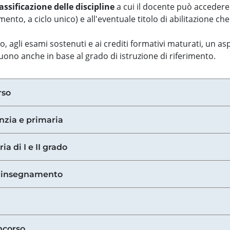
assificazione delle discipline
a cui il docente può accedere
ento, a ciclo unico) e all'eventuale titolo di abilitazione ch
so, agli esami sostenuti e ai crediti formativi maturati, un 
guono anche in base al grado di istruzione di riferimento.
rso
anzia e primaria
ia di I e II grado
di insegnamento
ncorso