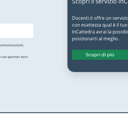
Scopri il servizio In
Docenti.it offre un servizi
con esattezza qual è il t
InCattedra avrai la possibi
posizionarti al meglio.
i comunicazioni,
Scopri di più
i con partner terzi