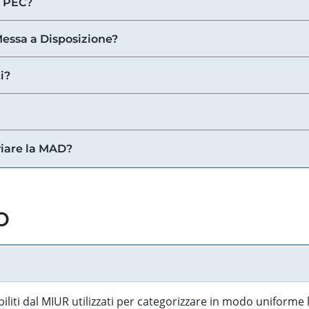
a PEC?
 Messa a Disposizione?
i?
viare la MAD?
o
biliti dal MIUR utilizzati per categorizzare in modo uniforme