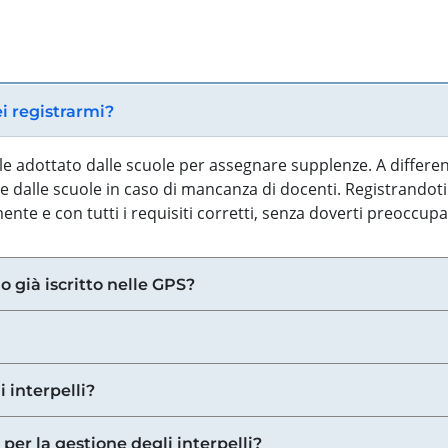
ei registrarmi?
iale adottato dalle scuole per assegnare supplenze. A differe
 dalle scuole in caso di mancanza di docenti. Registrandoti a
nte e con tutti i requisiti corretti, senza doverti preoccup
o già iscritto nelle GPS?
i interpelli?
 per la gestione degli interpelli?