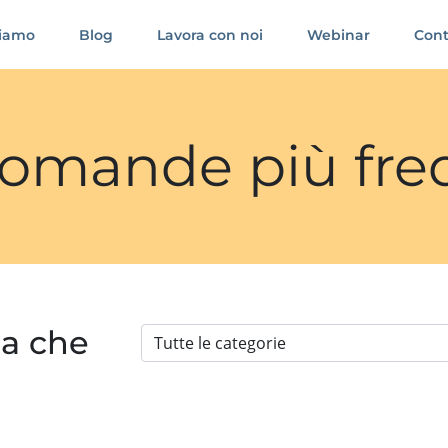
siamo
Blog
Lavora con noi
Webinar
Cont
 domande più fre
ia che