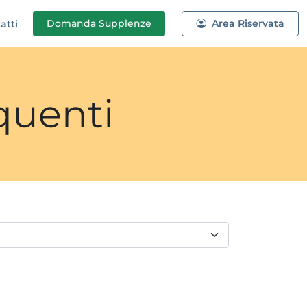
Domanda
Supplenze
Area Riservata
atti
quenti