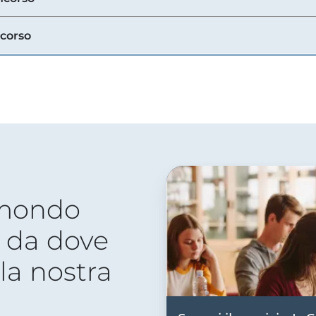
ncorso
 mondo
 da dove
lla nostra