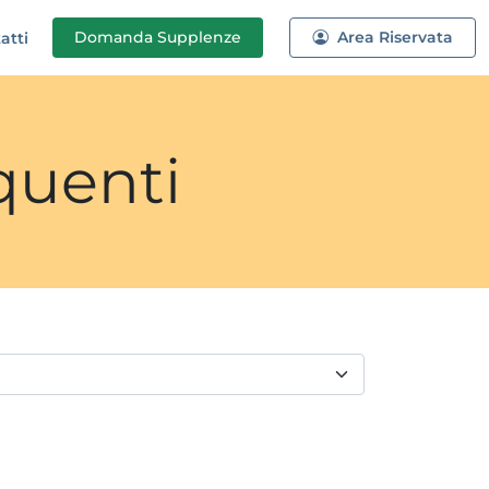
Domanda
Supplenze
Area Riservata
atti
quenti