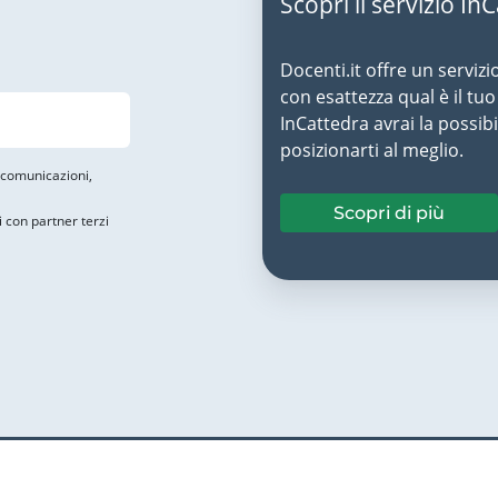
Scopri il servizio In
Docenti.it offre un servizi
con esattezza qual è il t
InCattedra avrai la possibi
posizionarti al meglio.
i comunicazioni,
Scopri di più
i con partner terzi