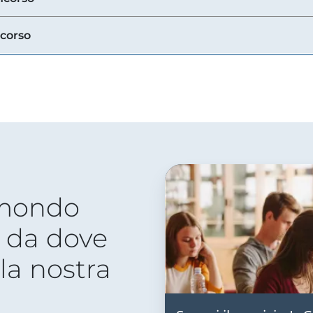
ncorso
 mondo
 da dove
lla nostra