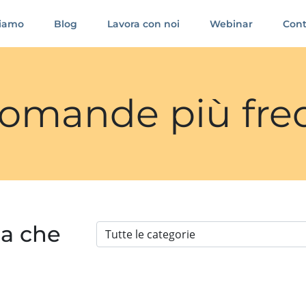
siamo
Blog
Lavora con noi
Webinar
Cont
 domande più fre
ia che