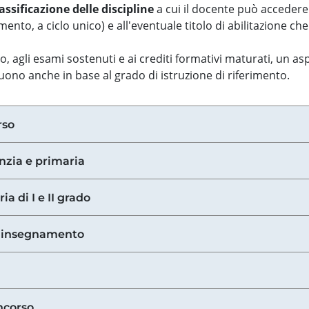
assificazione delle discipline
a cui il docente può accedere
ento, a ciclo unico) e all'eventuale titolo di abilitazione ch
so, agli esami sostenuti e ai crediti formativi maturati, un 
guono anche in base al grado di istruzione di riferimento.
rso
anzia e primaria
ia di I e II grado
di insegnamento
ncorso