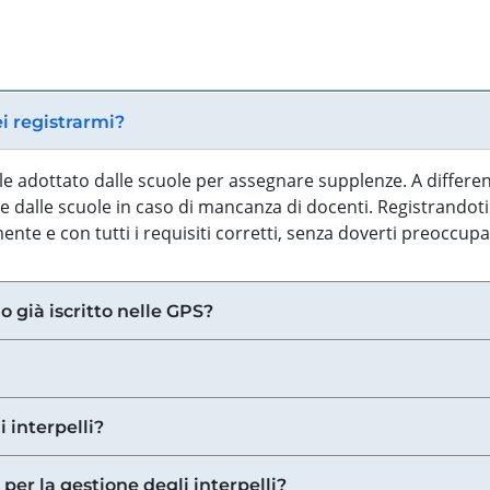
ei registrarmi?
iale adottato dalle scuole per assegnare supplenze. A differe
 dalle scuole in caso di mancanza di docenti. Registrandoti a
nte e con tutti i requisiti corretti, senza doverti preoccup
o già iscritto nelle GPS?
i interpelli?
 per la gestione degli interpelli?