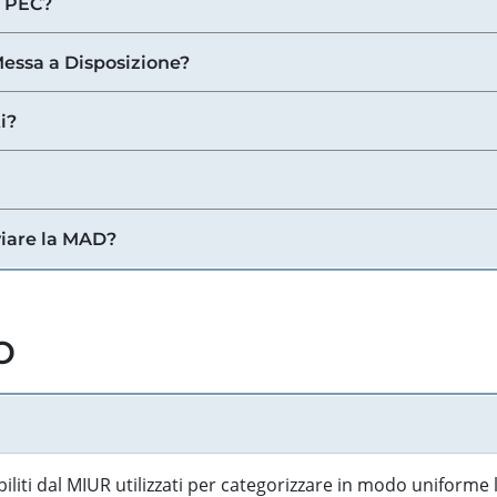
a PEC?
 Messa a Disposizione?
i?
viare la MAD?
o
biliti dal MIUR utilizzati per categorizzare in modo uniforme