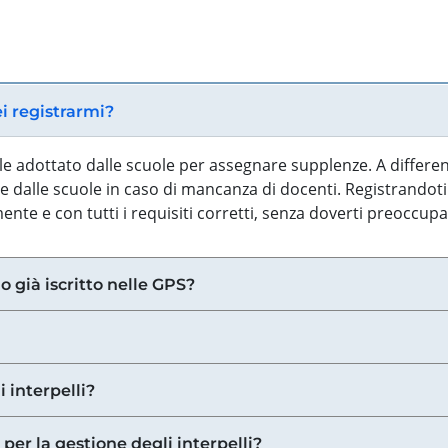
ei registrarmi?
iale adottato dalle scuole per assegnare supplenze. A differe
 dalle scuole in caso di mancanza di docenti. Registrandoti a
nte e con tutti i requisiti corretti, senza doverti preoccup
o già iscritto nelle GPS?
i interpelli?
 per la gestione degli interpelli?