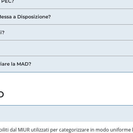
a PEC?
 Messa a Disposizione?
i?
viare la MAD?
o
biliti dal MIUR utilizzati per categorizzare in modo uniforme