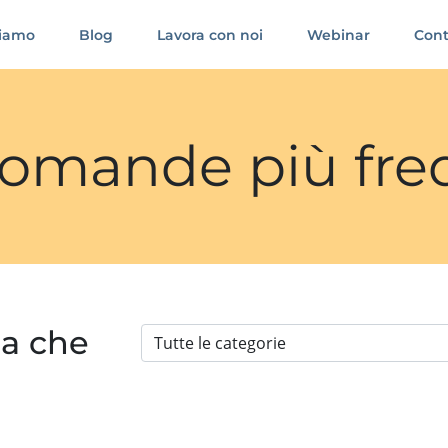
siamo
Blog
Lavora con noi
Webinar
Cont
 domande più fre
ia che