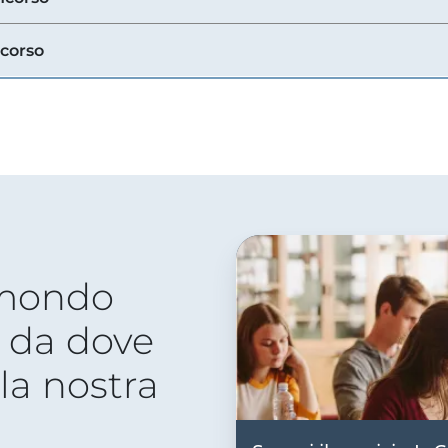
ncorso
 mondo
 da dove
lla nostra