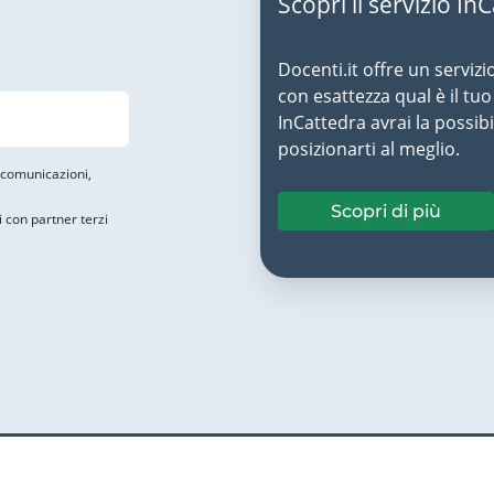
Scopri il servizio In
Docenti.it offre un servizi
con esattezza qual è il t
InCattedra avrai la possibi
posizionarti al meglio.
i comunicazioni,
Scopri di più
i con partner terzi