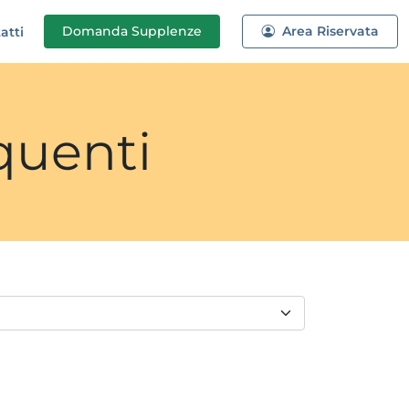
Domanda
Supplenze
Area Riservata
atti
quenti