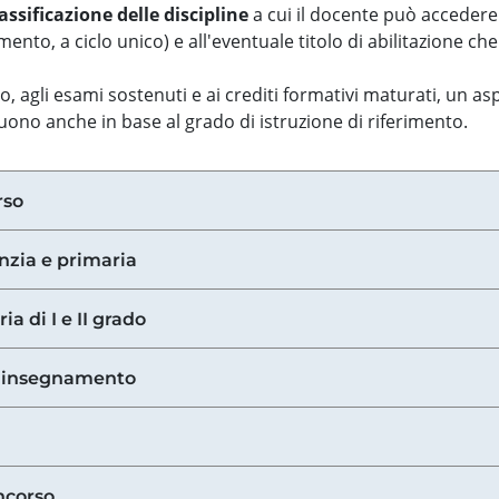
assificazione delle discipline
a cui il docente può accedere
ento, a ciclo unico) e all'eventuale titolo di abilitazione ch
so, agli esami sostenuti e ai crediti formativi maturati, un 
guono anche in base al grado di istruzione di riferimento.
rso
anzia e primaria
ia di I e II grado
di insegnamento
ncorso