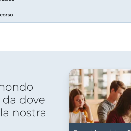
ncorso
 mondo
 da dove
lla nostra