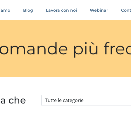
siamo
Blog
Lavora con noi
Webinar
Cont
 domande più fre
ia che