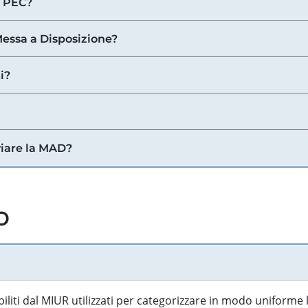
a PEC?
 Messa a Disposizione?
i?
viare la MAD?
o
biliti dal MIUR utilizzati per categorizzare in modo uniforme