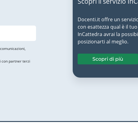
Scopri il servizio In
Docenti.it offre un servizi
con esattezza qual è il t
InCattedra avrai la possibi
posizionarti al meglio.
i comunicazioni,
Scopri di più
i con partner terzi