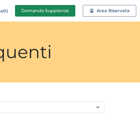
Domanda
Supplenze
Area Riservata
atti
quenti