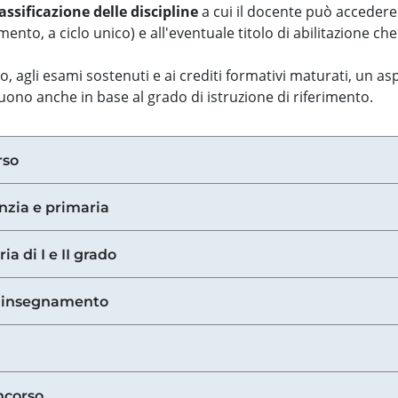
assificazione delle discipline
a cui il docente può accedere
ento, a ciclo unico) e all'eventuale titolo di abilitazione ch
so, agli esami sostenuti e ai crediti formativi maturati, un 
guono anche in base al grado di istruzione di riferimento.
rso
anzia e primaria
ia di I e II grado
di insegnamento
ncorso