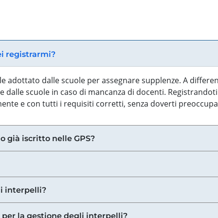
ei registrarmi?
iale adottato dalle scuole per assegnare supplenze. A differe
 dalle scuole in caso di mancanza di docenti. Registrandoti a
nte e con tutti i requisiti corretti, senza doverti preoccup
o già iscritto nelle GPS?
i interpelli?
 per la gestione degli interpelli?