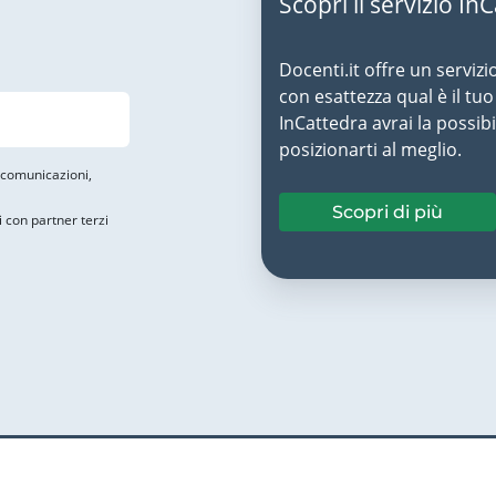
Scopri il servizio In
Docenti.it offre un servizi
con esattezza qual è il t
InCattedra avrai la possibi
posizionarti al meglio.
i comunicazioni,
Scopri di più
i con partner terzi