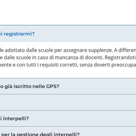
ei registrarmi?
iale adottato dalle scuole per assegnare supplenze. A differe
 dalle scuole in caso di mancanza di docenti. Registrandoti a
nte e con tutti i requisiti corretti, senza doverti preoccup
o già iscritto nelle GPS?
i interpelli?
 per la gestione degli interpelli?