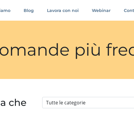
siamo
Blog
Lavora con noi
Webinar
Cont
 domande più fre
ia che