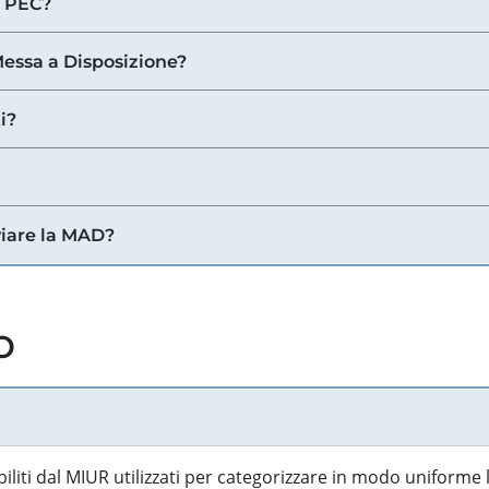
a PEC?
 Messa a Disposizione?
i?
viare la MAD?
o
biliti dal MIUR utilizzati per categorizzare in modo uniforme