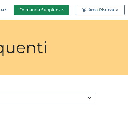
Domanda
Supplenze
Area Riservata
atti
quenti