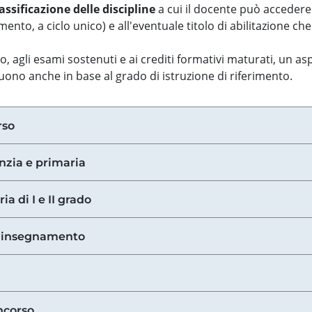
assificazione delle discipline
a cui il docente può accedere
ento, a ciclo unico) e all'eventuale titolo di abilitazione ch
so, agli esami sostenuti e ai crediti formativi maturati, un 
guono anche in base al grado di istruzione di riferimento.
rso
anzia e primaria
ia di I e II grado
di insegnamento
ncorso