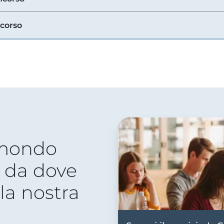
ncorso
 mondo
 da dove
lla nostra