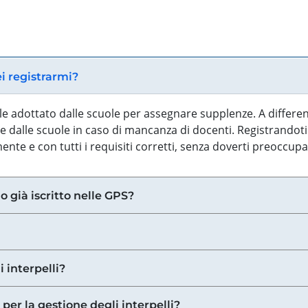
ei registrarmi?
iale adottato dalle scuole per assegnare supplenze. A differe
 dalle scuole in caso di mancanza di docenti. Registrandoti a
nte e con tutti i requisiti corretti, senza doverti preoccup
o già iscritto nelle GPS?
i interpelli?
 per la gestione degli interpelli?