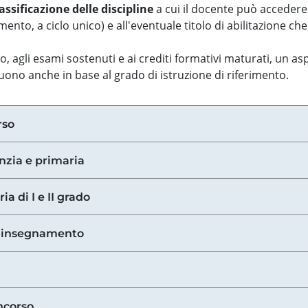
assificazione delle discipline
a cui il docente può accedere
ento, a ciclo unico) e all'eventuale titolo di abilitazione ch
so, agli esami sostenuti e ai crediti formativi maturati, un 
guono anche in base al grado di istruzione di riferimento.
rso
anzia e primaria
ia di I e II grado
di insegnamento
ncorso