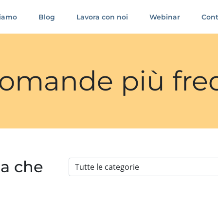
siamo
Blog
Lavora con noi
Webinar
Cont
 domande più fre
ia che