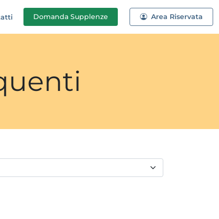
Domanda
Supplenze
Area Riservata
atti
quenti