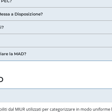
a PEC?
 Messa a Disposizione?
i?
viare la MAD?
o
biliti dal MIUR utilizzati per categorizzare in modo uniforme