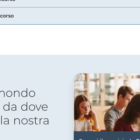
ncorso
 mondo
 da dove
lla nostra