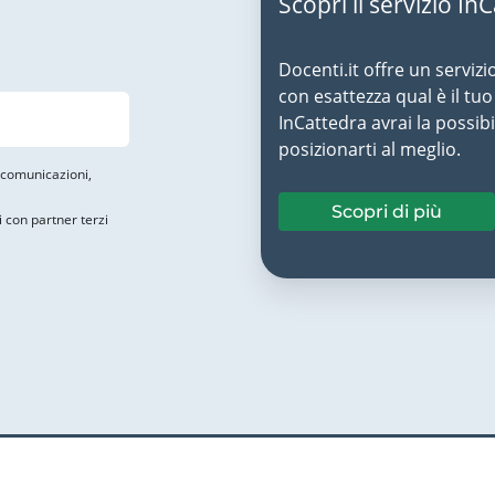
Scopri il servizio In
Docenti.it offre un servizi
con esattezza qual è il t
InCattedra avrai la possibi
posizionarti al meglio.
i comunicazioni,
Scopri di più
i con partner terzi