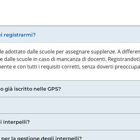
ei registrarmi?
iale adottato dalle scuole per assegnare supplenze. A differe
 dalle scuole in caso di mancanza di docenti. Registrandoti a
nte e con tutti i requisiti corretti, senza doverti preoccup
o già iscritto nelle GPS?
i interpelli?
 per la gestione degli interpelli?