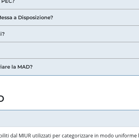
a PEC?
 Messa a Disposizione?
i?
viare la MAD?
o
biliti dal MIUR utilizzati per categorizzare in modo uniforme