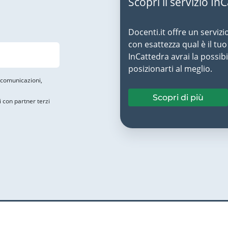
Scopri il servizio In
Docenti.it offre un servizi
con esattezza qual è il t
InCattedra avrai la possibi
posizionarti al meglio.
i comunicazioni,
Scopri di più
i con partner terzi