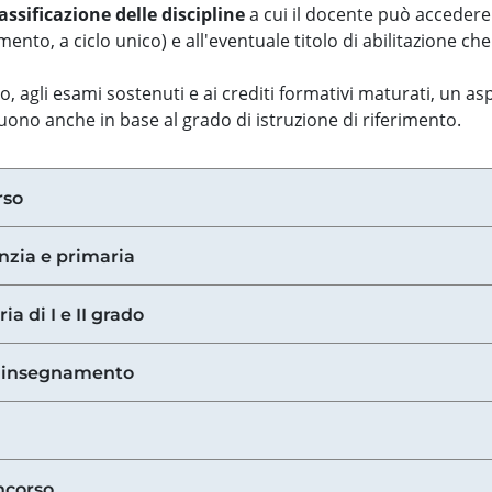
assificazione delle discipline
a cui il docente può accedere
ento, a ciclo unico) e all'eventuale titolo di abilitazione ch
so, agli esami sostenuti e ai crediti formativi maturati, un 
guono anche in base al grado di istruzione di riferimento.
rso
anzia e primaria
ia di I e II grado
di insegnamento
ncorso