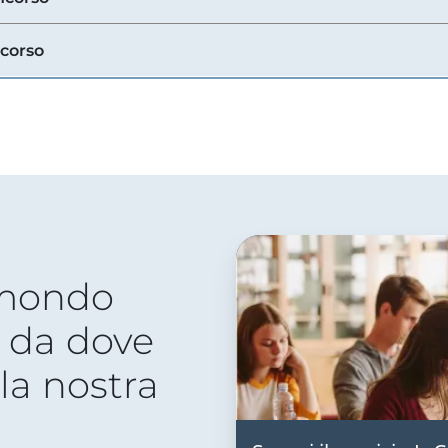
ncorso
 mondo
 da dove
lla nostra