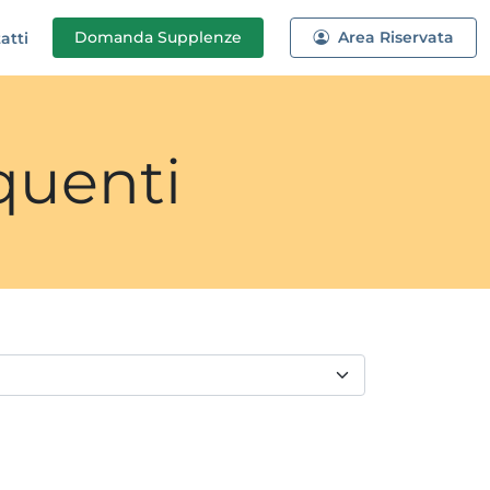
Domanda
Supplenze
Area Riservata
atti
quenti