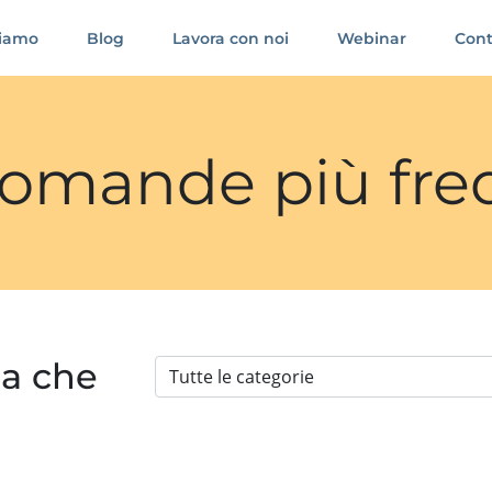
siamo
Blog
Lavora con noi
Webinar
Cont
 domande più fre
ia che