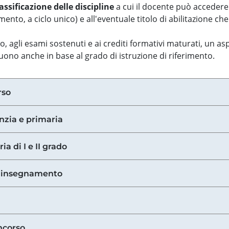
assificazione delle discipline
a cui il docente può accedere
ento, a ciclo unico) e all'eventuale titolo di abilitazione ch
so, agli esami sostenuti e ai crediti formativi maturati, un 
guono anche in base al grado di istruzione di riferimento.
rso
anzia e primaria
ia di I e II grado
di insegnamento
ncorso