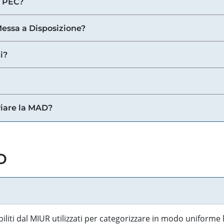
a PEC?
 Messa a Disposizione?
i?
viare la MAD?
o
biliti dal MIUR utilizzati per categorizzare in modo uniforme