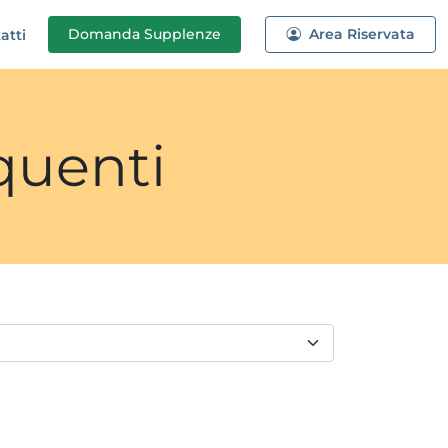
Domanda
Supplenze
Area Riservata
atti
quenti