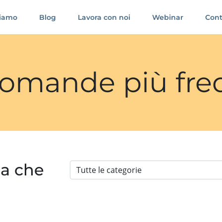
siamo
Blog
Lavora con noi
Webinar
Cont
 domande più fre
ia che