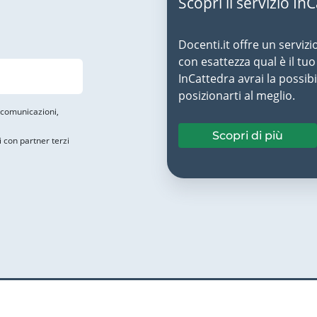
Scopri il servizio In
Docenti.it offre un servizi
con esattezza qual è il t
InCattedra avrai la possibi
posizionarti al meglio.
i comunicazioni,
Scopri di più
i con partner terzi