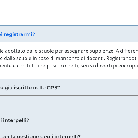
ei registrarmi?
iale adottato dalle scuole per assegnare supplenze. A differe
 dalle scuole in caso di mancanza di docenti. Registrandoti a
nte e con tutti i requisiti corretti, senza doverti preoccup
o già iscritto nelle GPS?
i interpelli?
 per la gestione degli interpelli?