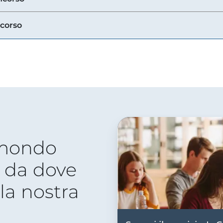
ncorso
 mondo
 da dove
lla nostra