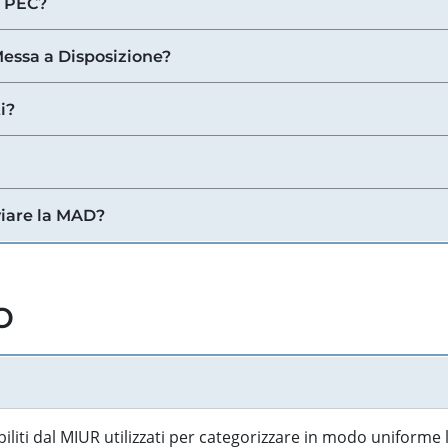
a PEC?
 Messa a Disposizione?
i?
viare la MAD?
o
biliti dal MIUR utilizzati per categorizzare in modo uniforme