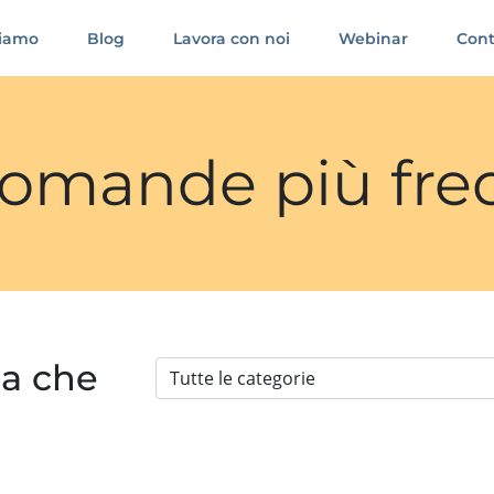
siamo
Blog
Lavora con noi
Webinar
Cont
 domande più fre
ia che