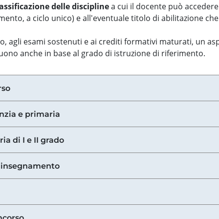
assificazione delle discipline
a cui il docente può accedere
ento, a ciclo unico) e all'eventuale titolo di abilitazione ch
so, agli esami sostenuti e ai crediti formativi maturati, un 
guono anche in base al grado di istruzione di riferimento.
rso
anzia e primaria
ia di I e II grado
di insegnamento
ncorso