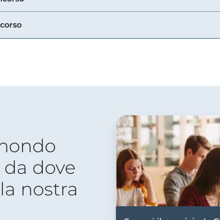
ncorso
 mondo
 da dove
lla nostra