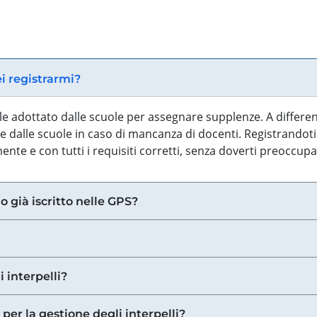
ei registrarmi?
iale adottato dalle scuole per assegnare supplenze. A differe
 dalle scuole in caso di mancanza di docenti. Registrandoti a
nte e con tutti i requisiti corretti, senza doverti preoccup
o già iscritto nelle GPS?
i interpelli?
 per la gestione degli interpelli?