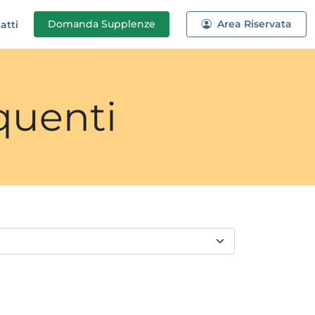
Domanda
Supplenze
Area Riservata
atti
quenti