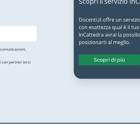
Scopri il servizio In
Docenti.it offre un servizi
con esattezza qual è il t
InCattedra avrai la possibi
posizionarti al meglio.
i comunicazioni,
Scopri di più
i con partner terzi