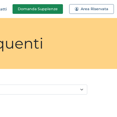
Domanda
Supplenze
Area Riservata
atti
quenti