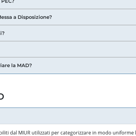
a PEC?
 Messa a Disposizione?
i?
viare la MAD?
o
biliti dal MIUR utilizzati per categorizzare in modo uniforme