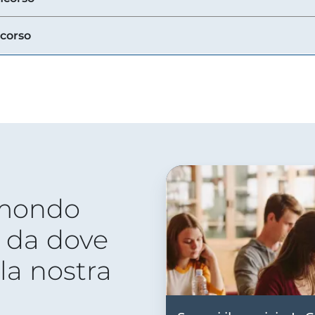
ncorso
 mondo
 da dove
lla nostra