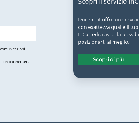
Scopri il servizio In
Docenti.it offre un servizi
con esattezza qual è il t
InCattedra avrai la possibi
posizionarti al meglio.
i comunicazioni,
Scopri di più
i con partner terzi