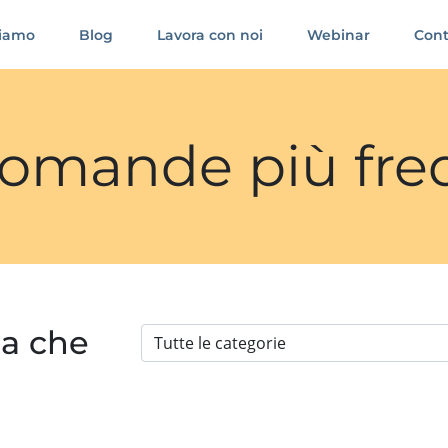
siamo
Blog
Lavora con noi
Webinar
Cont
 domande più fre
ia che