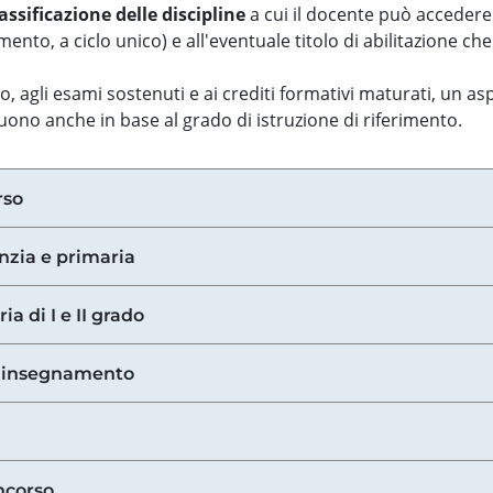
assificazione delle discipline
a cui il docente può accedere
ento, a ciclo unico) e all'eventuale titolo di abilitazione ch
so, agli esami sostenuti e ai crediti formativi maturati, un 
guono anche in base al grado di istruzione di riferimento.
rso
anzia e primaria
ia di I e II grado
di insegnamento
ncorso