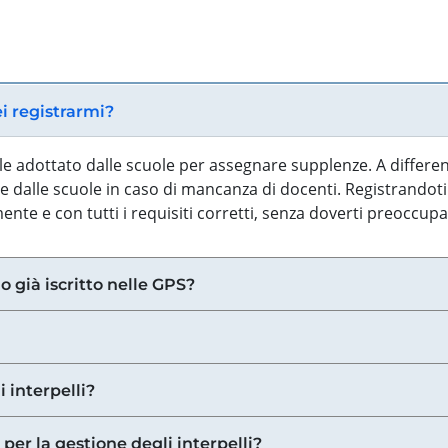
ei registrarmi?
iale adottato dalle scuole per assegnare supplenze. A differe
 dalle scuole in caso di mancanza di docenti. Registrandoti a
nte e con tutti i requisiti corretti, senza doverti preoccup
o già iscritto nelle GPS?
i interpelli?
 per la gestione degli interpelli?