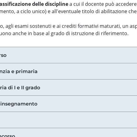
assificazione delle discipline
a cui il docente può accedere
ento, a ciclo unico) e all'eventuale titolo di abilitazione ch
so, agli esami sostenuti e ai crediti formativi maturati, un 
guono anche in base al grado di istruzione di riferimento.
rso
anzia e primaria
ia di I e II grado
di insegnamento
ncorso