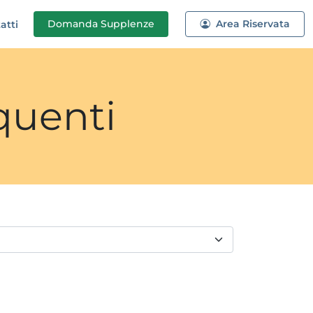
Domanda
Supplenze
Area Riservata
atti
quenti