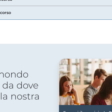
ncorso
 mondo
 da dove
lla nostra