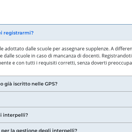
ei registrarmi?
iale adottato dalle scuole per assegnare supplenze. A differe
 dalle scuole in caso di mancanza di docenti. Registrandoti a
nte e con tutti i requisiti corretti, senza doverti preoccup
o già iscritto nelle GPS?
i interpelli?
 per la gestione degli interpelli?