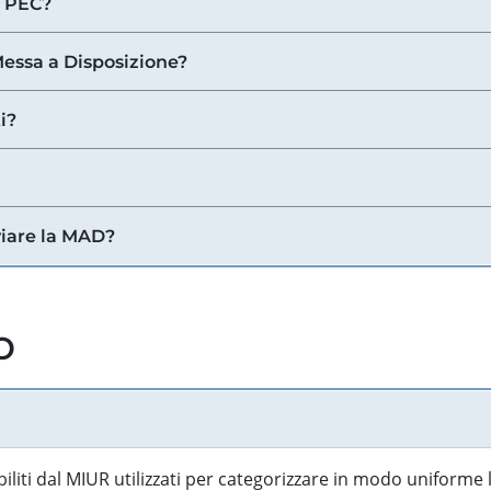
a PEC?
 Messa a Disposizione?
i?
viare la MAD?
o
biliti dal MIUR utilizzati per categorizzare in modo uniforme