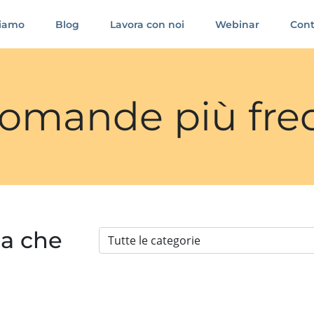
siamo
Blog
Lavora con noi
Webinar
Cont
 domande più fre
ia che