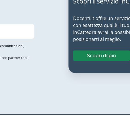
Scopri il servizio In
Docenti.it offre un servizi
con esattezza qual è il t
InCattedra avrai la possibi
posizionarti al meglio.
i comunicazioni,
Scopri di più
i con partner terzi