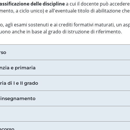
assificazione delle discipline
a cui il docente può accedere
ento, a ciclo unico) e all'eventuale titolo di abilitazione ch
so, agli esami sostenuti e ai crediti formativi maturati, un 
guono anche in base al grado di istruzione di riferimento.
rso
anzia e primaria
ia di I e II grado
di insegnamento
ncorso