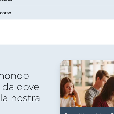
ncorso
 mondo
 da dove
lla nostra