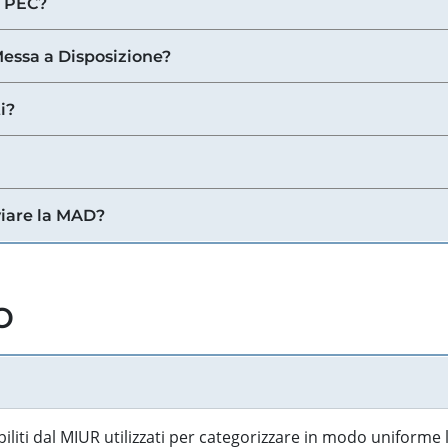
a PEC?
 Messa a Disposizione?
i?
viare la MAD?
o
biliti dal MIUR utilizzati per categorizzare in modo uniforme