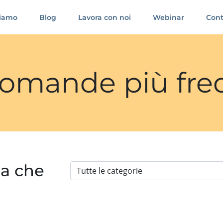
siamo
Blog
Lavora con noi
Webinar
Cont
 domande più fre
ia che