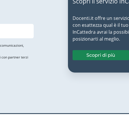
Scopri il servizio In
Docenti.it offre un servizi
con esattezza qual è il t
InCattedra avrai la possibi
posizionarti al meglio.
i comunicazioni,
Scopri di più
i con partner terzi