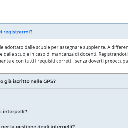
ei registrarmi?
iale adottato dalle scuole per assegnare supplenze. A differe
 dalle scuole in caso di mancanza di docenti. Registrandoti a
nte e con tutti i requisiti corretti, senza doverti preoccup
o già iscritto nelle GPS?
i interpelli?
 per la gestione degli interpelli?