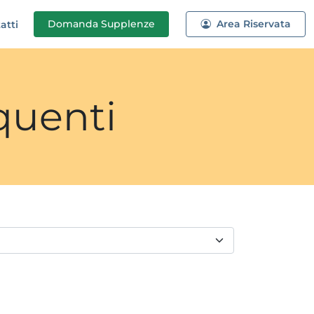
Domanda
Supplenze
Area Riservata
atti
quenti