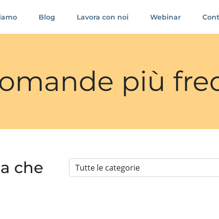
siamo
Blog
Lavora con noi
Webinar
Cont
 domande più fre
ia che