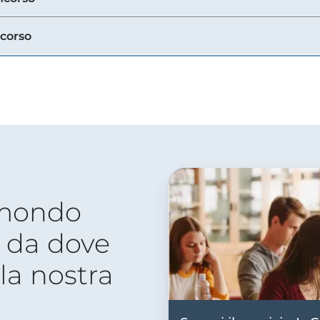
ncorso
 mondo
 da dove
lla nostra