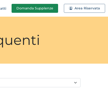
Domanda
Supplenze
Area Riservata
atti
quenti