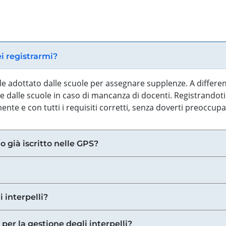
ei registrarmi?
iale adottato dalle scuole per assegnare supplenze. A differe
 dalle scuole in caso di mancanza di docenti. Registrandoti a
nte e con tutti i requisiti corretti, senza doverti preoccup
o già iscritto nelle GPS?
i interpelli?
 per la gestione degli interpelli?