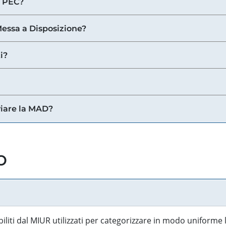
a PEC?
 Messa a Disposizione?
i?
viare la MAD?
o
biliti dal MIUR utilizzati per categorizzare in modo uniforme