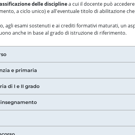
assificazione delle discipline
a cui il docente può accedere
ento, a ciclo unico) e all'eventuale titolo di abilitazione ch
so, agli esami sostenuti e ai crediti formativi maturati, un 
guono anche in base al grado di istruzione di riferimento.
rso
anzia e primaria
ia di I e II grado
di insegnamento
ncorso