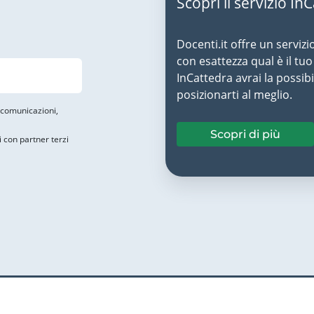
Scopri il servizio In
Docenti.it offre un servizi
con esattezza qual è il t
InCattedra avrai la possibi
posizionarti al meglio.
i comunicazioni,
Scopri di più
i con partner terzi