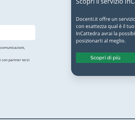
Scopri il servizio In
Docenti.it offre un servizi
con esattezza qual è il t
InCattedra avrai la possibi
posizionarti al meglio.
i comunicazioni,
Scopri di più
i con partner terzi