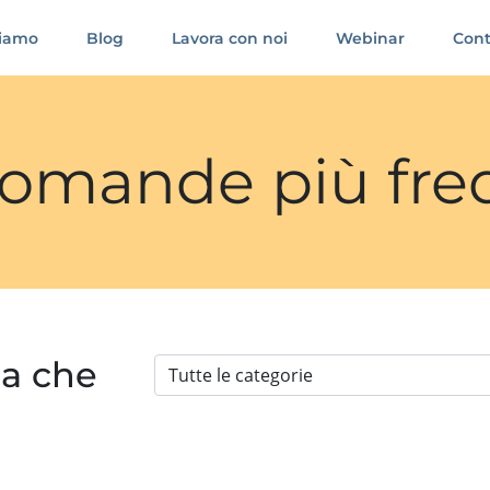
siamo
Blog
Lavora con noi
Webinar
Cont
 domande più fre
ia che