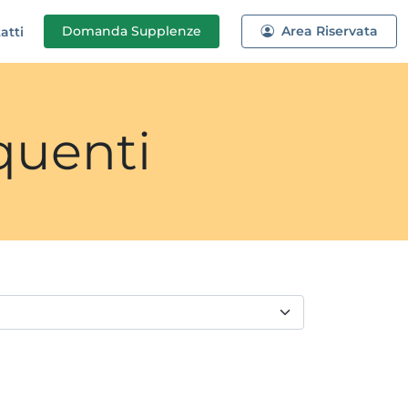
Domanda
Supplenze
Area Riservata
atti
quenti