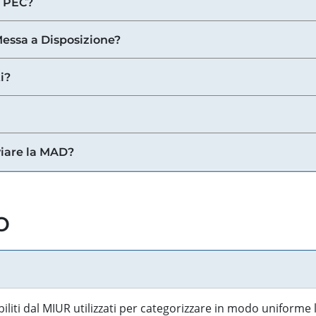
a PEC?
 Messa a Disposizione?
i?
viare la MAD?
o
biliti dal MIUR utilizzati per categorizzare in modo uniforme