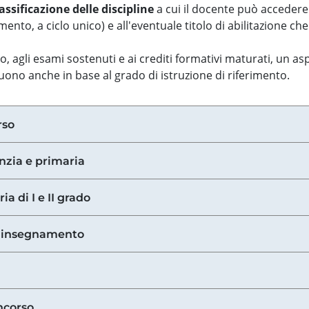
assificazione delle discipline
a cui il docente può accedere
ento, a ciclo unico) e all'eventuale titolo di abilitazione ch
so, agli esami sostenuti e ai crediti formativi maturati, un 
guono anche in base al grado di istruzione di riferimento.
rso
anzia e primaria
ia di I e II grado
di insegnamento
ncorso