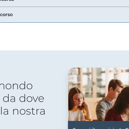
ncorso
 mondo
 da dove
lla nostra