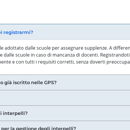
ei registrarmi?
iale adottato dalle scuole per assegnare supplenze. A differe
 dalle scuole in caso di mancanza di docenti. Registrandoti a
nte e con tutti i requisiti corretti, senza doverti preoccup
o già iscritto nelle GPS?
i interpelli?
 per la gestione degli interpelli?