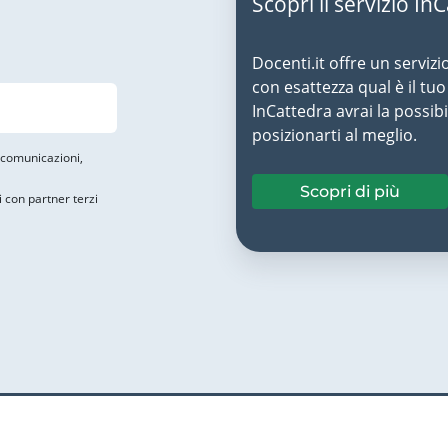
Scopri il servizio In
Docenti.it offre un servizi
con esattezza qual è il t
InCattedra avrai la possibi
posizionarti al meglio.
i comunicazioni,
Scopri di più
i con partner terzi