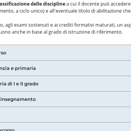
assificazione delle discipline
a cui il docente può accedere
ento, a ciclo unico) e all'eventuale titolo di abilitazione ch
so, agli esami sostenuti e ai crediti formativi maturati, un 
guono anche in base al grado di istruzione di riferimento.
rso
anzia e primaria
ia di I e II grado
di insegnamento
ncorso