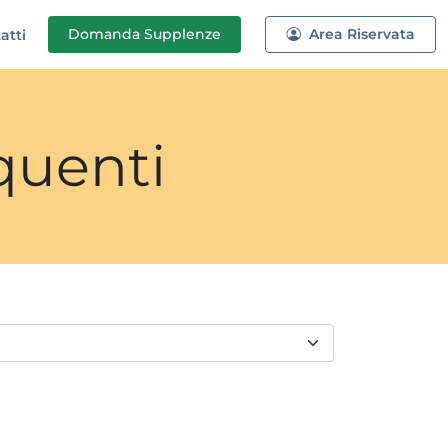
Domanda
Supplenze
Area Riservata
atti
quenti