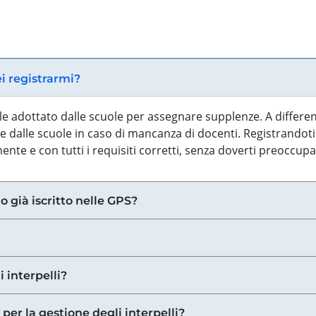
ei registrarmi?
iale adottato dalle scuole per assegnare supplenze. A differe
 dalle scuole in caso di mancanza di docenti. Registrandoti a
nte e con tutti i requisiti corretti, senza doverti preoccup
o già iscritto nelle GPS?
i interpelli?
 per la gestione degli interpelli?