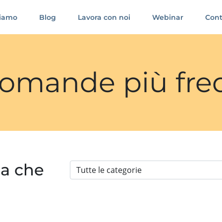
siamo
Blog
Lavora con noi
Webinar
Cont
 domande più fre
ia che