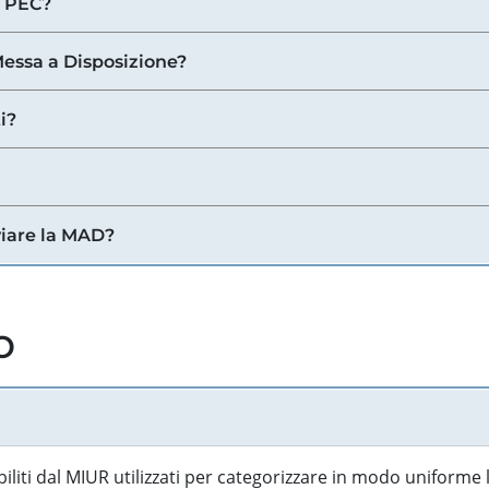
a PEC?
 Messa a Disposizione?
i?
viare la MAD?
o
biliti dal MIUR utilizzati per categorizzare in modo uniforme