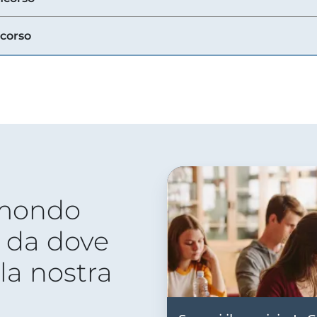
ncorso
 mondo
 da dove
lla nostra