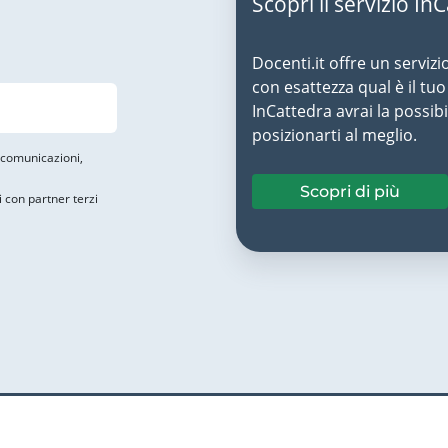
Scopri il servizio In
Docenti.it offre un servizi
con esattezza qual è il t
InCattedra avrai la possibi
posizionarti al meglio.
i comunicazioni,
Scopri di più
i con partner terzi