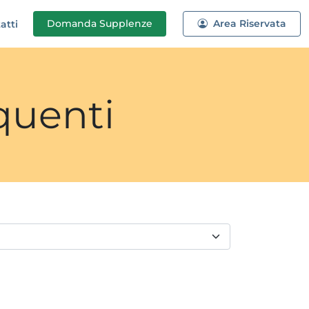
Domanda
Supplenze
Area Riservata
atti
quenti