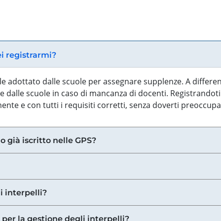
ei registrarmi?
iale adottato dalle scuole per assegnare supplenze. A differe
 dalle scuole in caso di mancanza di docenti. Registrandoti a
nte e con tutti i requisiti corretti, senza doverti preoccup
o già iscritto nelle GPS?
i interpelli?
 per la gestione degli interpelli?