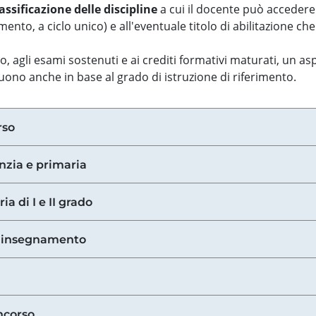
assificazione delle discipline
a cui il docente può accedere
ento, a ciclo unico) e all'eventuale titolo di abilitazione ch
so, agli esami sostenuti e ai crediti formativi maturati, un 
guono anche in base al grado di istruzione di riferimento.
rso
anzia e primaria
ia di I e II grado
di insegnamento
ncorso