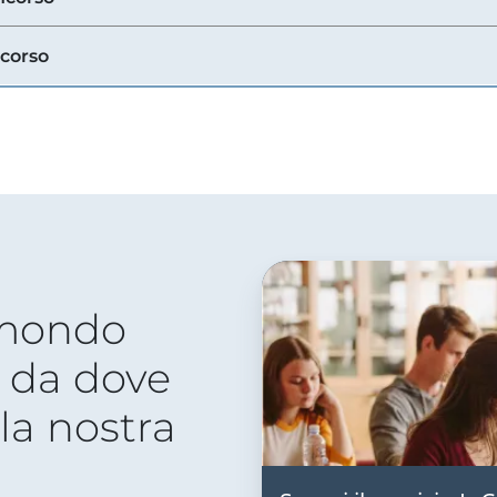
ncorso
 mondo
 da dove
lla nostra