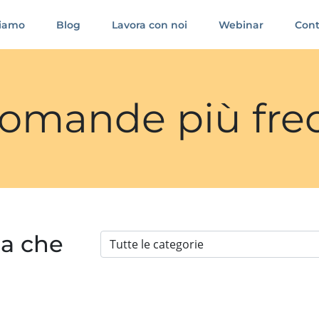
siamo
Blog
Lavora con noi
Webinar
Cont
 domande più fre
ia che