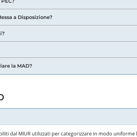
a PEC?
 Messa a Disposizione?
i?
viare la MAD?
o
biliti dal MIUR utilizzati per categorizzare in modo uniforme