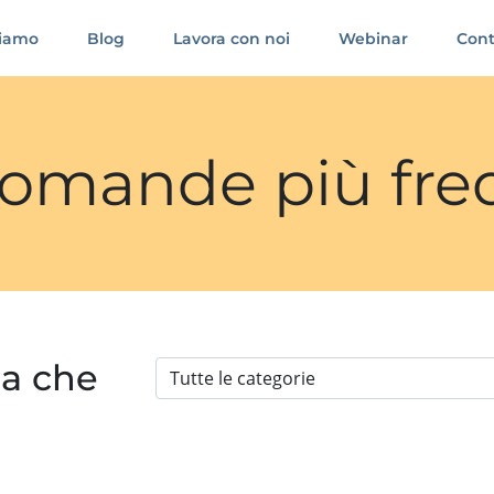
siamo
Blog
Lavora con noi
Webinar
Cont
 domande più fre
ia che