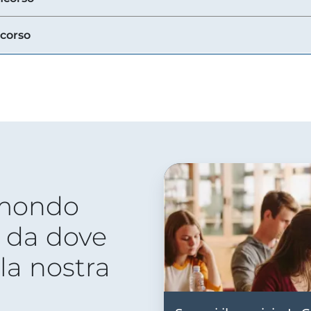
ncorso
 mondo
 da dove
lla nostra