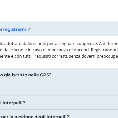
ei registrarmi?
iale adottato dalle scuole per assegnare supplenze. A differe
 dalle scuole in caso di mancanza di docenti. Registrandoti a
nte e con tutti i requisiti corretti, senza doverti preoccup
o già iscritto nelle GPS?
i interpelli?
 per la gestione degli interpelli?