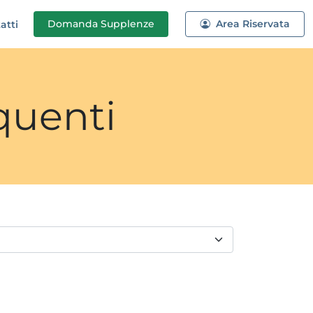
Domanda
Supplenze
Area Riservata
atti
quenti