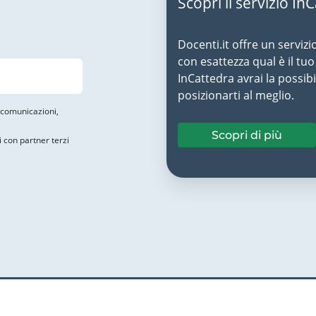
Scopri il servizio In
Docenti.it offre un servizi
con esattezza qual è il t
InCattedra avrai la possibi
posizionarti al meglio.
i comunicazioni,
Scopri di più
i con partner terzi