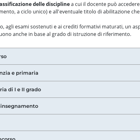
assificazione delle discipline
a cui il docente può accedere
ento, a ciclo unico) e all'eventuale titolo di abilitazione ch
so, agli esami sostenuti e ai crediti formativi maturati, un 
guono anche in base al grado di istruzione di riferimento.
rso
anzia e primaria
ia di I e II grado
di insegnamento
ncorso