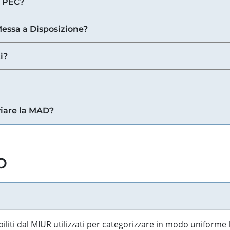
a PEC?
 Messa a Disposizione?
i?
viare la MAD?
o
biliti dal MIUR utilizzati per categorizzare in modo uniforme