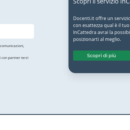
Scopri il servizio In
Docenti.it offre un servizi
con esattezza qual è il t
InCattedra avrai la possibi
posizionarti al meglio.
i comunicazioni,
Scopri di più
i con partner terzi