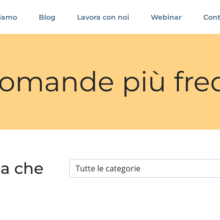
siamo
Blog
Lavora con noi
Webinar
Cont
 domande più fre
ia che