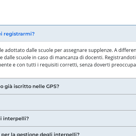
ei registrarmi?
iale adottato dalle scuole per assegnare supplenze. A differe
 dalle scuole in caso di mancanza di docenti. Registrandoti a
nte e con tutti i requisiti corretti, senza doverti preoccup
o già iscritto nelle GPS?
i interpelli?
 per la gestione degli interpelli?