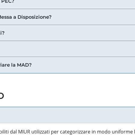
a PEC?
 Messa a Disposizione?
i?
viare la MAD?
o
biliti dal MIUR utilizzati per categorizzare in modo uniforme