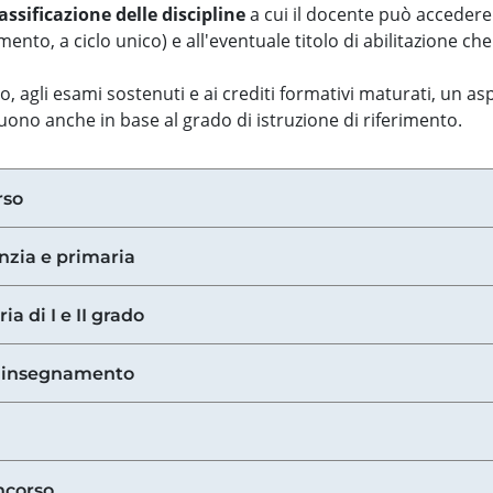
assificazione delle discipline
a cui il docente può accedere
ento, a ciclo unico) e all'eventuale titolo di abilitazione ch
so, agli esami sostenuti e ai crediti formativi maturati, un 
guono anche in base al grado di istruzione di riferimento.
rso
anzia e primaria
ia di I e II grado
di insegnamento
ncorso