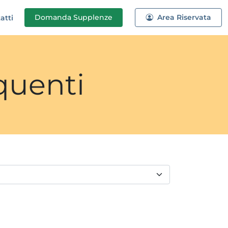
Domanda
Supplenze
Area Riservata
atti
quenti