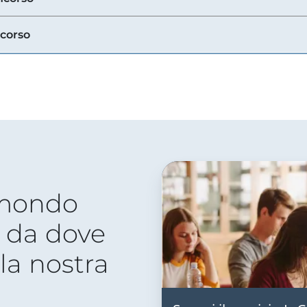
ncorso
 mondo
 da dove
lla nostra