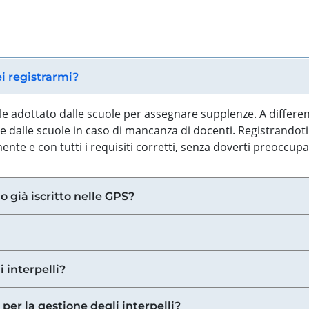
ei registrarmi?
iale adottato dalle scuole per assegnare supplenze. A differe
 dalle scuole in caso di mancanza di docenti. Registrandoti a
nte e con tutti i requisiti corretti, senza doverti preoccup
o già iscritto nelle GPS?
i interpelli?
 per la gestione degli interpelli?