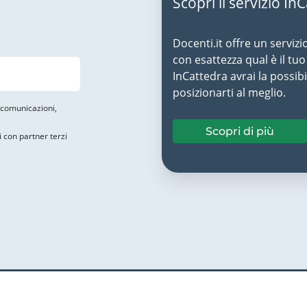
Scopri il servizio In
Docenti.it offre un servizi
con esattezza qual è il t
InCattedra avrai la possibi
posizionarti al meglio.
i comunicazioni,
Scopri di più
i con partner terzi