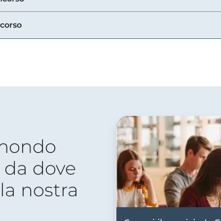
ncorso
 mondo
 da dove
lla nostra