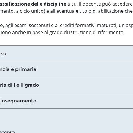
assificazione delle discipline
a cui il docente può accedere
ento, a ciclo unico) e all'eventuale titolo di abilitazione ch
so, agli esami sostenuti e ai crediti formativi maturati, un 
guono anche in base al grado di istruzione di riferimento.
rso
anzia e primaria
ia di I e II grado
di insegnamento
ncorso