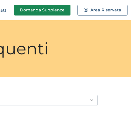
Domanda
Supplenze
Area Riservata
atti
quenti