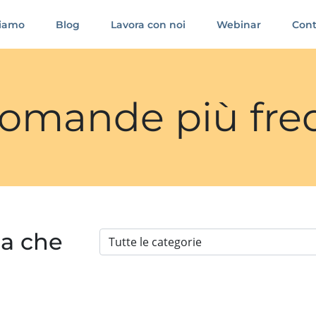
siamo
Blog
Lavora con noi
Webinar
Cont
 domande più fre
ia che