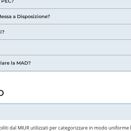
a PEC?
 Messa a Disposizione?
i?
viare la MAD?
o
biliti dal MIUR utilizzati per categorizzare in modo uniforme