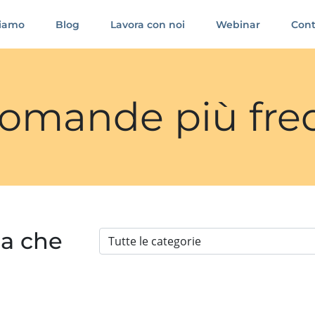
siamo
Blog
Lavora con noi
Webinar
Cont
 domande più fre
ia che