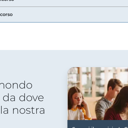
ncorso
 mondo
 da dove
lla nostra