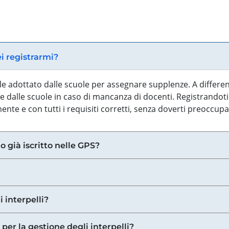
ei registrarmi?
iale adottato dalle scuole per assegnare supplenze. A differe
 dalle scuole in caso di mancanza di docenti. Registrandoti a
nte e con tutti i requisiti corretti, senza doverti preoccup
o già iscritto nelle GPS?
i interpelli?
 per la gestione degli interpelli?