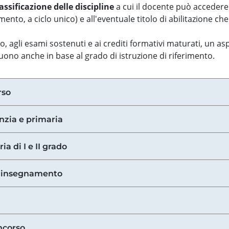
assificazione delle discipline
a cui il docente può accedere
ento, a ciclo unico) e all'eventuale titolo di abilitazione ch
so, agli esami sostenuti e ai crediti formativi maturati, un 
guono anche in base al grado di istruzione di riferimento.
rso
anzia e primaria
ia di I e II grado
di insegnamento
ncorso