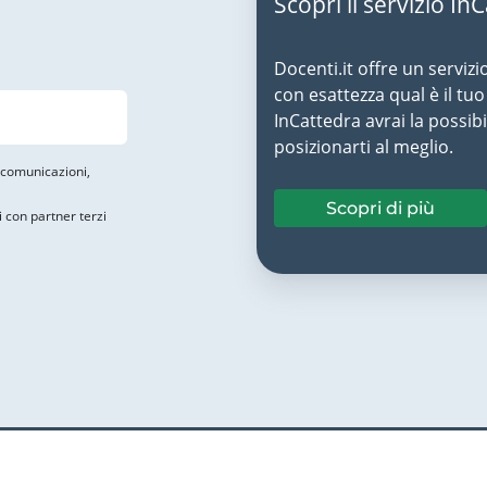
Scopri il servizio In
Docenti.it offre un servizi
con esattezza qual è il t
InCattedra avrai la possibi
posizionarti al meglio.
i comunicazioni,
Scopri di più
i con partner terzi