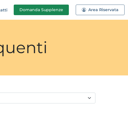
Domanda
Supplenze
Area Riservata
atti
quenti