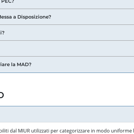
a PEC?
 Messa a Disposizione?
i?
viare la MAD?
o
biliti dal MIUR utilizzati per categorizzare in modo uniforme