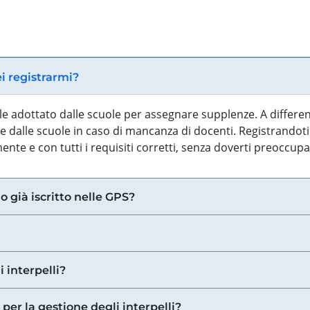
ei registrarmi?
iale adottato dalle scuole per assegnare supplenze. A differe
 dalle scuole in caso di mancanza di docenti. Registrandoti a
nte e con tutti i requisiti corretti, senza doverti preoccup
o già iscritto nelle GPS?
i interpelli?
 per la gestione degli interpelli?