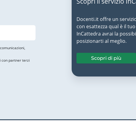
Scopri il servizio In
Docenti.it offre un servizi
con esattezza qual è il t
InCattedra avrai la possibi
posizionarti al meglio.
i comunicazioni,
Scopri di più
i con partner terzi