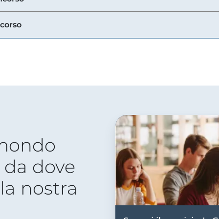
ncorso
 mondo
 da dove
lla nostra