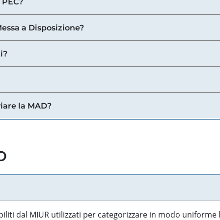
a PEC?
 Messa a Disposizione?
i?
viare la MAD?
o
biliti dal MIUR utilizzati per categorizzare in modo uniforme