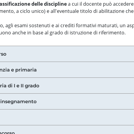
assificazione delle discipline
a cui il docente può accedere
ento, a ciclo unico) e all'eventuale titolo di abilitazione ch
so, agli esami sostenuti e ai crediti formativi maturati, un 
guono anche in base al grado di istruzione di riferimento.
rso
anzia e primaria
ia di I e II grado
di insegnamento
ncorso