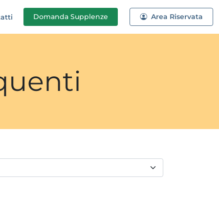
Domanda
Supplenze
Area Riservata
atti
quenti