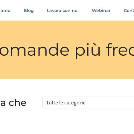
siamo
Blog
Lavora con noi
Webinar
Cont
 domande più fre
ia che