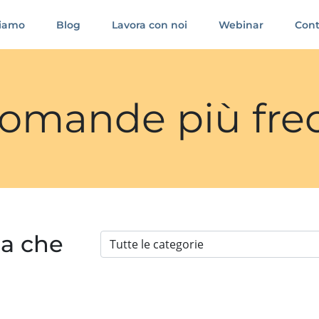
siamo
Blog
Lavora con noi
Webinar
Cont
 domande più fre
ia che