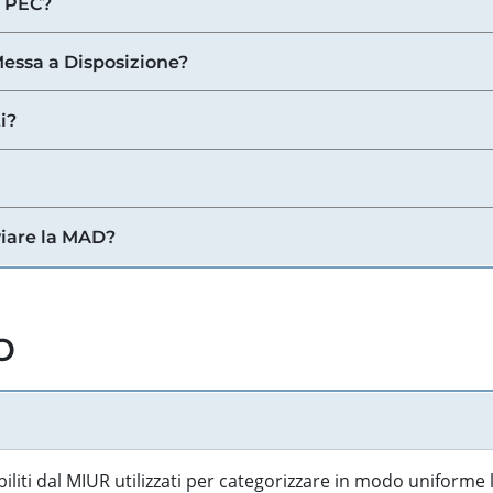
a PEC?
 Messa a Disposizione?
i?
viare la MAD?
o
biliti dal MIUR utilizzati per categorizzare in modo uniforme