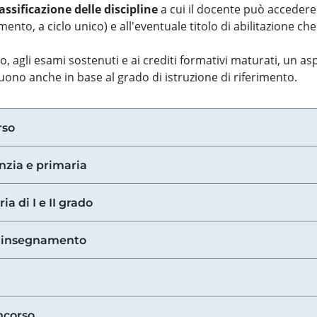
assificazione delle discipline
a cui il docente può accedere
ento, a ciclo unico) e all'eventuale titolo di abilitazione ch
so, agli esami sostenuti e ai crediti formativi maturati, un 
guono anche in base al grado di istruzione di riferimento.
rso
anzia e primaria
ia di I e II grado
di insegnamento
ncorso