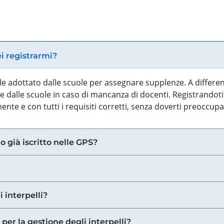
ei registrarmi?
iale adottato dalle scuole per assegnare supplenze. A differe
 dalle scuole in caso di mancanza di docenti. Registrandoti a
nte e con tutti i requisiti corretti, senza doverti preoccup
o già iscritto nelle GPS?
i interpelli?
 per la gestione degli interpelli?