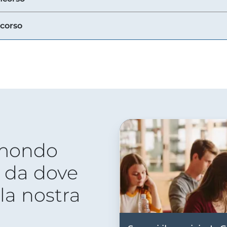
ncorso
 mondo
 da dove
lla nostra