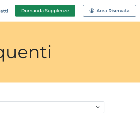
Domanda
Supplenze
Area Riservata
atti
quenti