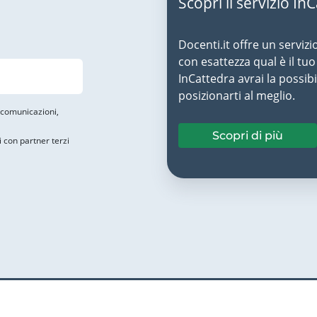
Scopri il servizio In
Docenti.it offre un servizi
con esattezza qual è il t
InCattedra avrai la possibi
posizionarti al meglio.
i comunicazioni,
Scopri di più
i con partner terzi