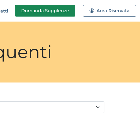
Domanda
Supplenze
Area Riservata
atti
quenti