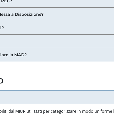
a PEC?
 Messa a Disposizione?
i?
viare la MAD?
o
biliti dal MIUR utilizzati per categorizzare in modo uniforme