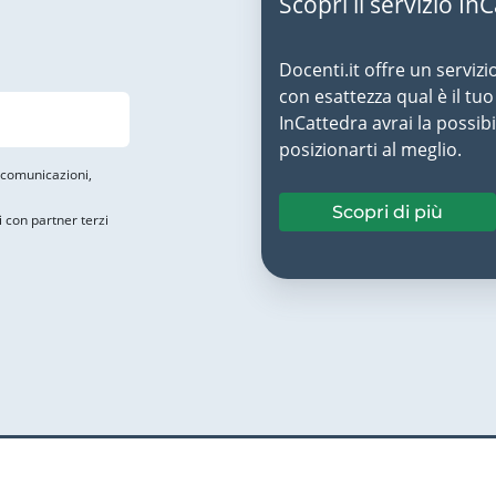
Scopri il servizio In
Docenti.it offre un servizi
con esattezza qual è il t
InCattedra avrai la possibi
posizionarti al meglio.
i comunicazioni,
Scopri di più
i con partner terzi