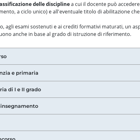
assificazione delle discipline
a cui il docente può accedere
ento, a ciclo unico) e all'eventuale titolo di abilitazione ch
so, agli esami sostenuti e ai crediti formativi maturati, un 
guono anche in base al grado di istruzione di riferimento.
rso
anzia e primaria
ia di I e II grado
di insegnamento
ncorso