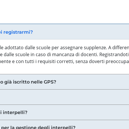
ei registrarmi?
iale adottato dalle scuole per assegnare supplenze. A differe
 dalle scuole in caso di mancanza di docenti. Registrandoti a
nte e con tutti i requisiti corretti, senza doverti preoccup
o già iscritto nelle GPS?
i interpelli?
 per la gestione degli interpelli?