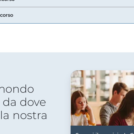
ncorso
 mondo
 da dove
lla nostra