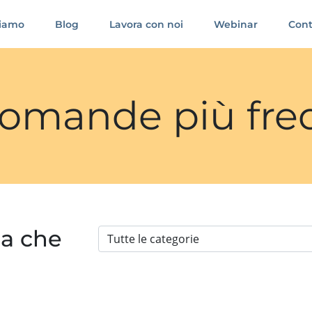
siamo
Blog
Lavora con noi
Webinar
Cont
 domande più fre
ia che