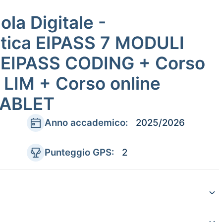
ola Digitale -
atica EIPASS 7 MODULI
e EIPASS CODING + Corso
a LIM + Corso online
 TABLET
a
Anno accademico:
2025/2026
Punteggio GPS:
2