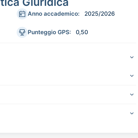
tica Giuridica
a
Anno accademico:
2025/2026
Punteggio GPS:
0,50