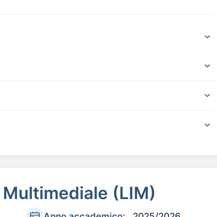
 Multimediale (LIM)
Anno accademico:
2025/2026