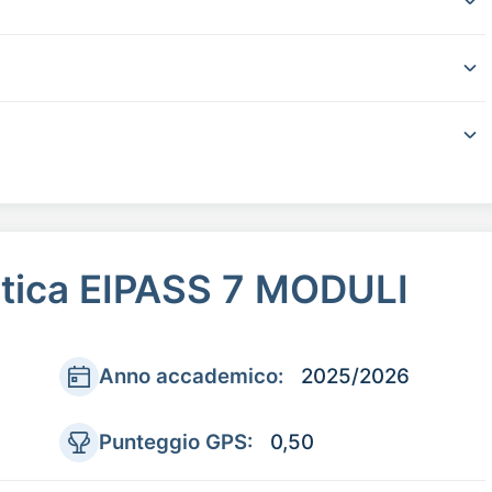
atica EIPASS 7 MODULI
a
Anno accademico:
2025/2026
Punteggio GPS:
0,50