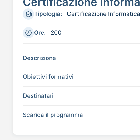
Certificazione Informa
Tipologia:
Certificazione Informatic
Ore:
200
Descrizione
Obiettivi formativi
Destinatari
Scarica il programma