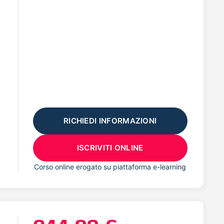
RICHIEDI INFORMAZIONI
ISCRIVITI ONLINE
Corso online erogato su piattaforma e-learning