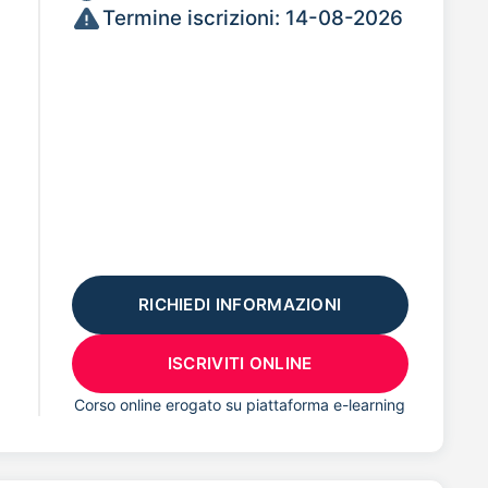
Termine iscrizioni: 14-08-2026
RICHIEDI INFORMAZIONI
ISCRIVITI ONLINE
Corso online erogato su piattaforma e-learning