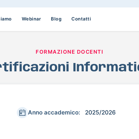
siamo
Webinar
Blog
Contatti
FORMAZIONE DOCENTI
tificazioni Informat
a
Anno accademico:
2025/2026