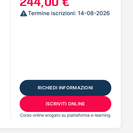
244,00 €
Termine iscrizioni: 14-08-2026
RICHIEDI INFORMAZIONI
ISCRIVITI ONLINE
Corso online erogato su piattaforma e-learning