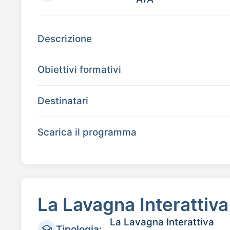
Descrizione
Obiettivi formativi
Destinatari
Scarica il programma
La Lavagna Interattiva
La Lavagna Interattiva
Tipologia: