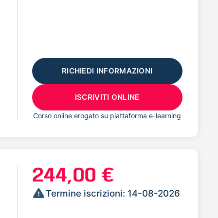
RICHIEDI INFORMAZIONI
ISCRIVITI ONLINE
Corso online erogato su piattaforma e-learning
244,00 €
Termine iscrizioni: 14-08-2026