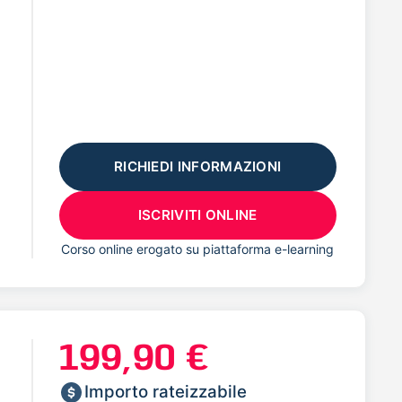
RICHIEDI INFORMAZIONI
ISCRIVITI ONLINE
Corso online erogato su piattaforma e-learning
199,90 €
Importo rateizzabile