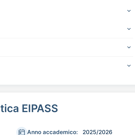
atica EIPASS
a
Anno accademico:
2025/2026