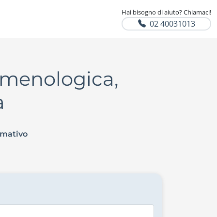
Hai bisogno di aiuto? Chiamaci!
02 40031013
omenologica,
a
rmativo