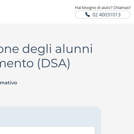
Hai bisogno di aiuto? Chiamaci!
02 40031013
one degli alunni
imento (DSA)
rmativo