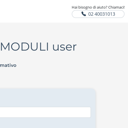
Hai bisogno di aiuto? Chiamaci!
02 40031013
7 MODULI user
rmativo