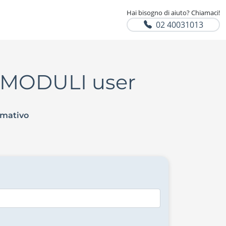
Hai bisogno di aiuto? Chiamaci!
02 40031013
7 MODULI user
rmativo