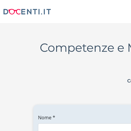
Competenze e M
C
Nome *