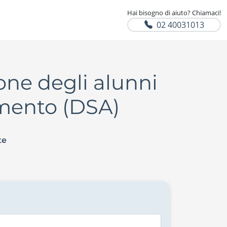
Hai bisogno di aiuto? Chiamaci!
02 40031013
one degli alunni
imento (DSA)
te