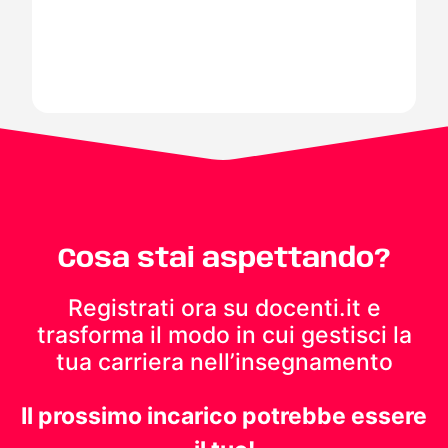
Cosa stai aspettando?
Registrati ora su docenti.it e
trasforma il modo in cui gestisci
la
tua carriera nell’insegnamento
Il prossimo incarico potrebbe essere