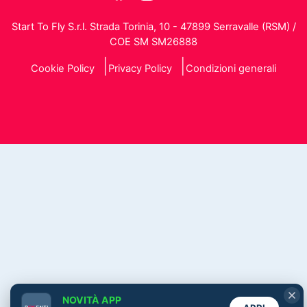
Start To Fly S.r.l. Strada Torinia, 10 - 47899 Serravalle (RSM) /
COE SM SM26888
Cookie Policy
Privacy Policy
Condizioni generali
NOVITÀ APP