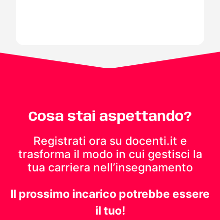
Cosa stai aspettando?
Registrati ora su docenti.it e
trasforma il modo in cui gestisci
la
tua carriera nell’insegnamento
Il prossimo incarico potrebbe essere
il tuo!