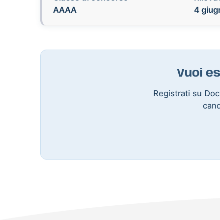
AAAA
4 giug
Vuoi es
Registrati su Doce
cand