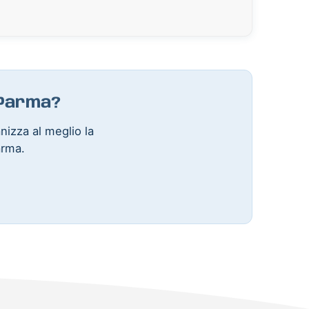
a Parma?
anizza al meglio la
arma.