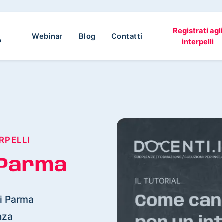
Registrati agl
Webinar
Blog
Contatti
o
interpelli
RPELLI
Parma
di Parma
nza