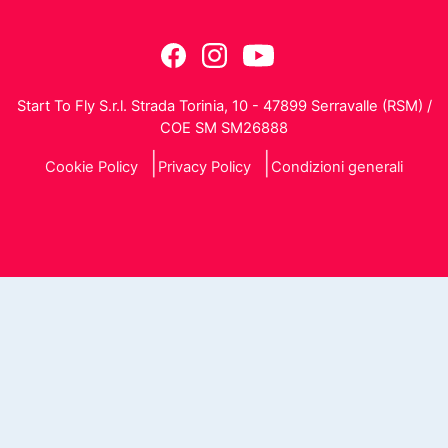
Start To Fly S.r.l. Strada Torinia, 10 - 47899 Serravalle (RSM) /
COE SM SM26888
Cookie Policy
Privacy Policy
Condizioni generali