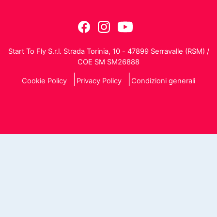
Start To Fly S.r.l. Strada Torinia, 10 - 47899 Serravalle (RSM) /
COE SM SM26888
Cookie Policy
Privacy Policy
Condizioni generali