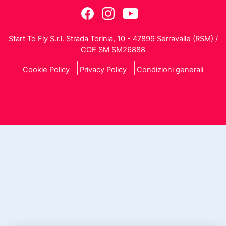
Start To Fly S.r.l. Strada Torinia, 10 - 47899 Serravalle (RSM) /
COE SM SM26888
Cookie Policy
Privacy Policy
Condizioni generali